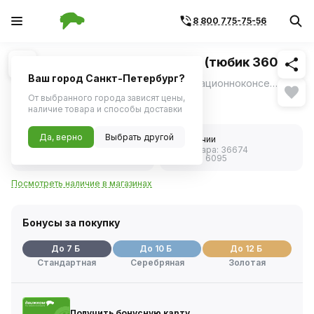
8 800 775-75-56
Похожие
1
/
1
Смазка графитовая OILRIGHT (тюбик 360г)
Ваш город Санкт-Петербург?
Водостойкая консистентная эксплуатационноконсервационная смазка.
ещё
От выбранного города зависят цены,
133 ₽
наличие товара и способы доставки
Да, верно
Выбрать другой
5.0
В наличии
Код товара:
36674
1 отзыв
Артикул:
6095
Посмотреть наличие в магазинах
Бонусы за покупку
До 7 Б
До 10 Б
До 12 Б
Стандартная
Серебряная
Золотая
Получить бонусную карту