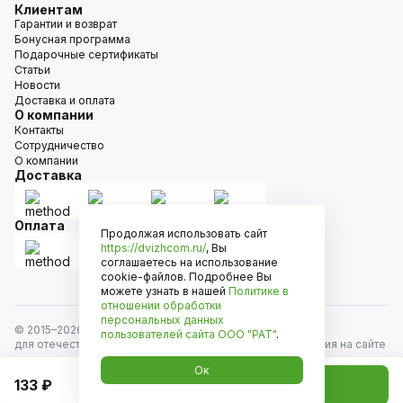
Клиентам
Гарантии и возврат
Бонусная программа
Подарочные сертификаты
Статьи
Новости
Доставка и оплата
О компании
Контакты
Сотрудничество
О компании
Доставка
Оплата
Продолжая использовать сайт
https://dvizhcom.ru/
, Вы
соглашаетесь на использование
cookie-файлов. Подробнее Вы
можете узнать в нашей
Политике в
отношении обработки
персональных данных
© 2015–
2026
Движком — сеть магазинов автозапчастей
пользователей сайта
ООО "РАТ"
.
для отечественных автомобилей и иномарок. Информация на сайте
носит исключительно информационный характер и не является
Ок
публичной офертой, определяемой положениями
133 ₽
Добавить в корзину
ст. 437 Гражданского кодекса РФ. Все права защищены.