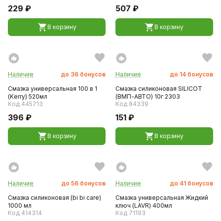
229 ₽
507 ₽
В корзину
В корзину
Наличие
до
36
бонусов
Наличие
до
14
бонусов
Смазка универсальная 100 в 1
Смазка силиконовая SILICOT
(Kerry) 520мл
(ВМП-АВТО) 10г 2303
Код 445713
Код 84339
396 ₽
151 ₽
В корзину
В корзину
Наличие
до
56
бонусов
Наличие
до
41
бонусов
Смазка силиконовая (bi bi care)
Смазка универсальная Жидкий
1000 мл
ключ (LAVR) 400мл
Код 414314
Код 71193