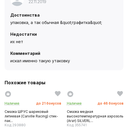
22.11.2019
Достоинства
упаковка, а так обычная &quot;графитка&quot;
Недостатки
их нет
Комментарий
искал именно такую утаковку
Похожие товары
Наличие
до
21
бонусов
Наличие
до
46
бонусов
Смазка ШРУС шариковый
Смазка медная
литиевая (Carville Racing) стик-
высокотемпературная аэрозоль
пак...
(Агат) SILVERL...
Код 293880
Код 355741