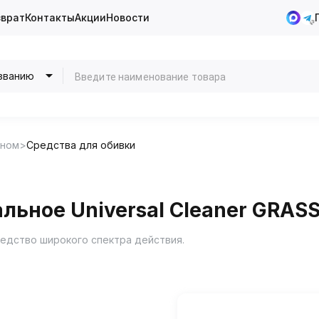
зврат
Контакты
Акции
Новости
званию
оном
Средства для обивки
льное Universal Cleaner GRAS
редство широкого спектра действия.