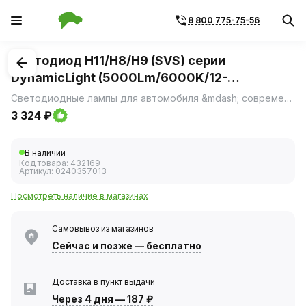
8 800 775-75-56
1
/
1
Светодиод H11/H8/H9 (SVS) серии
DynamicLight (5000Lm/6000K/12-
24V/60W/can-bus) 2шт
Светодиодные лампы для автомобиля &mdash; современное решение для тех, кто ценит безопасность и комфорт в поездках.
3 324 ₽
В наличии
Код товара:
432169
Артикул:
0240357013
Посмотреть наличие в магазинах
Самовывоз из магазинов
Сейчас
и позже — бесплатно
Доставка в пункт выдачи
Через 4 дня
—
187 ₽