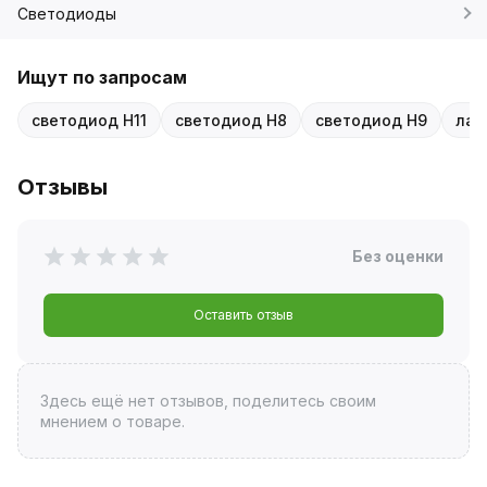
Светодиоды
Ищут по запросам
светодиод H11
светодиод H8
светодиод H9
лам
Отзывы
Без оценки
Оставить отзыв
Здесь ещё нет отзывов, поделитесь своим
мнением о товаре.