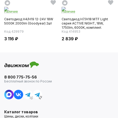
Наличие
Наличие
Светодиод H4/H19 12-24V 18W
Светодиод H7/H18 MTF Light
5000K 2000lm (Goodyear) 2шт
серия ACTIVE NIGHT, 18W,
1750lm, 6000K, комплект.
Код 429979
Код 414953
3 116 ₽
2 839 ₽
8 800 775-75-56
Бесплатный звонок по России
Каталог товаров
Шины, диски, колпаки