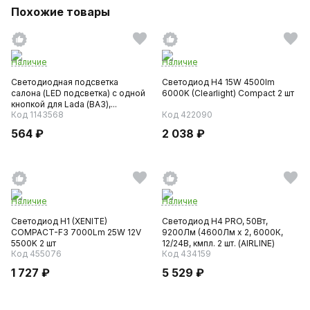
Похожие товары
Наличие
Наличие
Светодиодная подсветка
Светодиод H4 15W 4500lm
салона (LED подсветка) с одной
6000K (Clearlight) Compact 2 шт
кнопкой для Lada (ВАЗ),...
Код 1143568
Код 422090
564 ₽
2 038 ₽
Наличие
Наличие
Светодиод H1 (XENITE)
Светодиод H4 PRO, 50Вт,
COMPACT-F3 7000Lm 25W 12V
9200Лм (4600Лм x 2, 6000К,
5500K 2 шт
12/24В, кмпл. 2 шт. (AIRLINE)
Код 455076
Код 434159
1 727 ₽
5 529 ₽