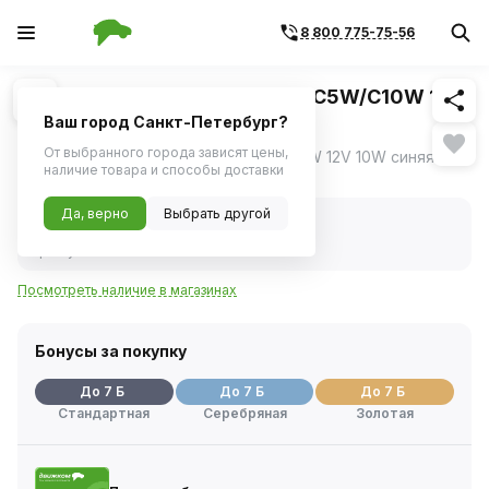
8 800 775-75-56
Похожие
1
/
1
Светодиодная лампа KRAFT C5W/C10W 12V
10W синяя
Ваш город Санкт-Петербург?
От выбранного города зависят цены,
Светодиодная лампа KRAFT C5W/C10W 12V 10W синяя
наличие товара и способы доставки
Нет в наличии
Да, верно
Выбрать другой
Нет в наличии
Код товара:
26669
Артикул:
kt700057
Посмотреть наличие в магазинах
Бонусы за покупку
До 7 Б
До 7 Б
До 7 Б
Стандартная
Серебряная
Золотая