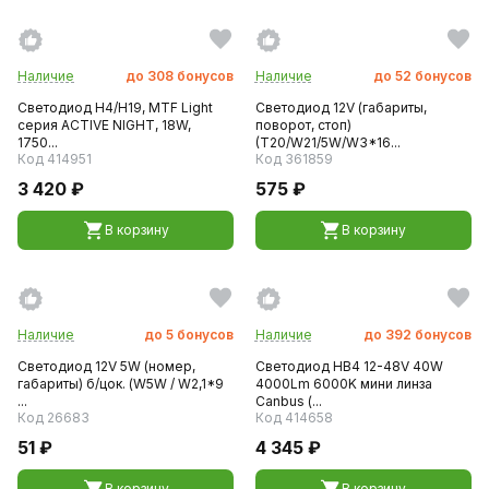
Наличие
до
308
бонусов
Наличие
до
52
бонусов
Светодиод H4/H19, MTF Light
Светодиод 12V (габариты,
серия ACTIVE NIGHT, 18W,
поворот, стоп)
1750...
(T20/W21/5W/W3*16...
Код 414951
Код 361859
3 420 ₽
575 ₽
В корзину
В корзину
Наличие
до
5
бонусов
Наличие
до
392
бонусов
Светодиод 12V 5W (номер,
Светодиод HB4 12-48V 40W
габариты) б/цок. (W5W / W2,1*9
4000Lm 6000K мини линза
...
Canbus (...
Код 26683
Код 414658
51 ₽
4 345 ₽
В корзину
В корзину