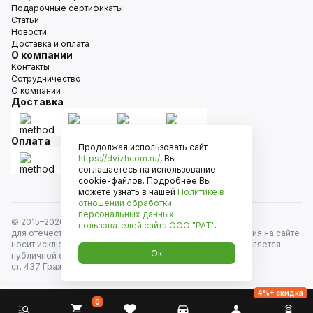
Подарочные сертификаты
Статьи
Новости
Доставка и оплата
О компании
Контакты
Сотрудничество
О компании
Доставка
Оплата
Продолжая использовать сайт
https://dvizhcom.ru/
, Вы
соглашаетесь на использование
cookie-файлов. Подробнее Вы
можете узнать в нашей
Политике в
отношении обработки
персональных данных
© 2015–
2026
Движком — сеть магазинов автозапчастей
пользователей сайта
ООО "РАТ"
.
для отечественных автомобилей и иномарок. Информация на сайте
носит исключительно информационный характер и не является
Ок
публичной офертой, определяемой положениями
ст. 437 Гражданского кодекса РФ. Все права защищены.
4%+ скидка
0