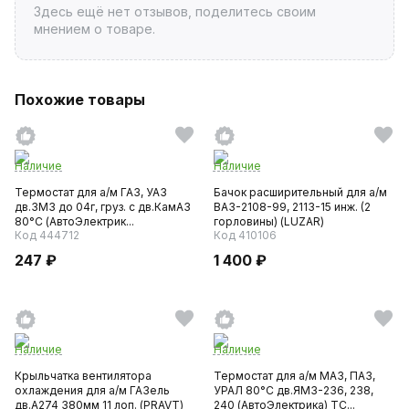
Здесь ещё нет отзывов, поделитесь своим
мнением о товаре.
Похожие товары
Наличие
Наличие
Термостат для а/м ГАЗ, УАЗ
Бачок расширительный для а/м
дв.ЗМЗ до 04г, груз. с дв.КамАЗ
ВАЗ-2108-99, 2113-15 инж. (2
80°С (АвтоЭлектрик...
горловины) (LUZAR)
Код 444712
Код 410106
247 ₽
1 400 ₽
Наличие
Наличие
Крыльчатка вентилятора
Термостат для а/м МАЗ, ПАЗ,
охлаждения для а/м ГАЗель
УРАЛ 80°С дв.ЯМЗ-236, 238,
дв.А274 380мм 11 лоп. (PRAVT)
240 (АвтоЭлектрика) TC...