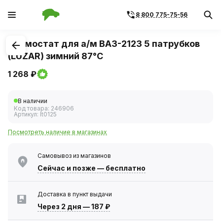
8 800 775-75-56
1
/
2
Термостат для а/м ВАЗ-2123 5 патрубков
(LUZAR) зимний 87°С
1 268 ₽
В наличии
Код товара:
246906
Артикул:
lt0125
Посмотреть наличие в магазинах
Самовывоз из магазинов
Сейчас
и позже — бесплатно
Доставка в пункт выдачи
Через 2 дня
—
187 ₽