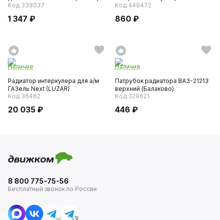
Код 339037
Код 449472
1 347 ₽
860 ₽
Наличие
Наличие
Радиатор интеркулера для а/м
Патрубок радиатора ВАЗ-21213
ГАЗель Next (LUZAR)
верхний (Балаково)
Код 36462
Код 329621
20 035 ₽
446 ₽
8 800 775-75-56
Бесплатный звонок по России