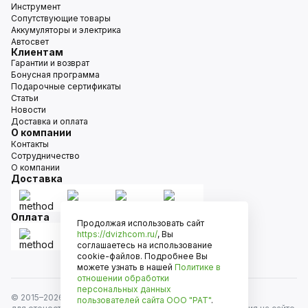
Инструмент
Сопутствующие товары
Аккумуляторы и электрика
Автосвет
Клиентам
Гарантии и возврат
Бонусная программа
Подарочные сертификаты
Статьи
Новости
Доставка и оплата
О компании
Контакты
Сотрудничество
О компании
Доставка
Оплата
Продолжая использовать сайт
https://dvizhcom.ru/
, Вы
соглашаетесь на использование
cookie-файлов. Подробнее Вы
можете узнать в нашей
Политике в
отношении обработки
персональных данных
© 2015–
2026
Движком — сеть магазинов автозапчастей
пользователей сайта
ООО "РАТ"
.