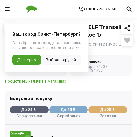
8 800 775-75-56
Похожие
1
/
1
Трансмиссионное масло ELF ELF Tranself
NFJ 75W80 полусинтетическое 1л
Ваш город Санкт-Петербург?
От выбранного города зависят цены,
Смазочный материал, производимый по синтетической технологии, для коробок передач с ручным переключением, работающих в режиме очень высоких нагрузок.
ещё
наличие товара и способы доставки
Нет в наличии
Да, верно
Выбрать другой
5.0
Нет в наличии
Код товара:
31738
3 отзыва
Артикул:
194757
Посмотреть наличие в магазинах
Бонусы за покупку
До 25 Б
До 25 Б
До 25 Б
Стандартная
Серебряная
Золотая