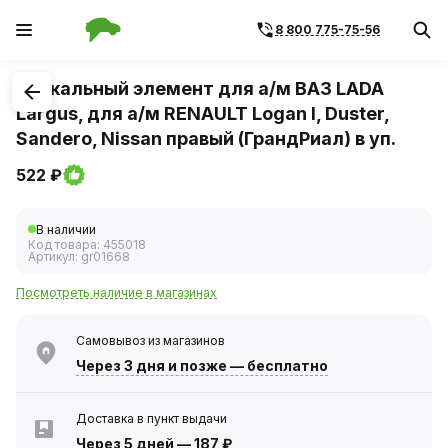
8 800 775-75-56
1
/
2
Зеркальный элемент для а/м ВАЗ LADA
Largus, для а/м RENAULT Logan I, Duster,
Sandero, Nissan правый (ГрандРиал) в уп.
522 ₽
В наличии
Код товара:
455018
Артикул:
gr01668
Посмотреть наличие в магазинах
Самовывоз из магазинов
Через 3 дня
и позже — бесплатно
Доставка в пункт выдачи
Через 5 дней
—
187 ₽