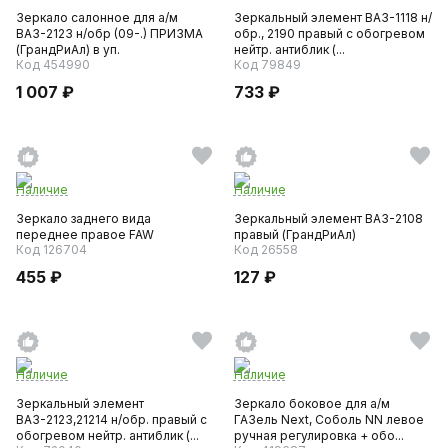
Зеркало салонное для а/м
Зеркальный элемент ВАЗ-1118 н/
ВАЗ-2123 н/обр (09-.) ПРИЗМА
обр., 2190 правый с обогревом
(ГрандРиАл) в уп.
нейтр. антиблик (...
Код 454990
Код 79849
1 007 ₽
733 ₽
Наличие
Наличие
Зеркало заднего вида
Зеркальный элемент ВАЗ-2108
переднее правое FAW
правый (ГрандРиАл)
Код 126704
Код 26558
455 ₽
127 ₽
Наличие
Наличие
Зеркальный элемент
Зеркало боковое для а/м
ВАЗ-2123,21214 н/обр. правый с
ГАЗель Next, Соболь NN левое
обогревом нейтр. антиблик (...
ручная регулировка + обо...