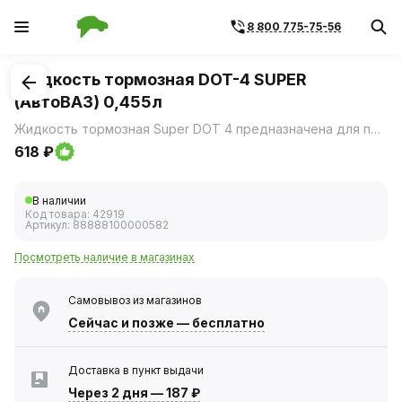
8 800 775-75-56
1
/
2
Жидкость тормозная DOT-4 SUPER
(АвтоВАЗ) 0,455л
Жидкость тормозная Super DOT 4 предназначена для применения в гидроприводах тормозных систем и сцеплений автомобилей.
618 ₽
В наличии
Код товара:
42919
Артикул:
88888100000582
Посмотреть наличие в магазинах
Самовывоз из магазинов
Сейчас
и позже — бесплатно
Доставка в пункт выдачи
Через 2 дня
—
187 ₽