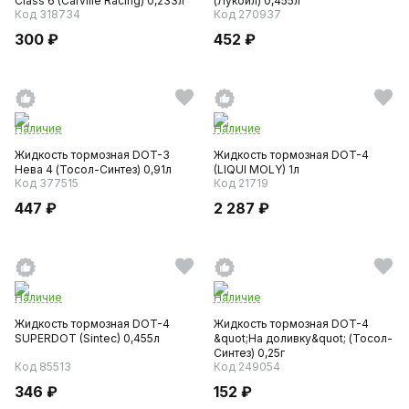
Class 6 (Carville Racing) 0,233л
(Лукойл) 0,455л
Код 318734
Код 270937
300 ₽
452 ₽
Наличие
Наличие
Жидкость тормозная DOT-3
Жидкость тормозная DOT-4
Нева 4 (Тосол-Синтез) 0,91л
(LIQUI MOLY) 1л
Код 377515
Код 21719
447 ₽
2 287 ₽
Наличие
Наличие
Жидкость тормозная DOT-4
Жидкость тормозная DOT-4
SUPERDOT (Sintec) 0,455л
&quot;На доливку&quot; (Тосол-
Синтез) 0,25г
Код 85513
Код 249054
346 ₽
152 ₽