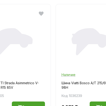
Наличие
TI Strada Asimmetriсo V-
Шина Viatti Bosco A/T 215/6
 R15 85V
98H
205
Код 1036239