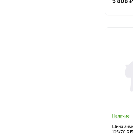
5 808 ₽
Наличие
Шина зимня
195/70 R1