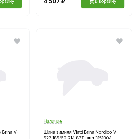
4 507 ₽
орзину
В корзину
Наличие
 Brina V-
Шина зимняя Viatti Brina Nordico V-
522 185/60 R14 82T шип 3151004