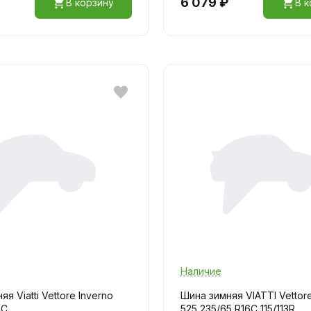
6 079 ₽
В корзину
В к
Наличие
я Viatti Vettore Inverno
Шина зимняя VIATTI Vettore
5C
525 235/65 R16C 115/113R