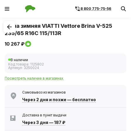
8 800 775-75-56
1
/
1
Шина зимняя VIATTI Vettore Brina V-525
235/65 R16C 115/113R
10 267 ₽
В наличии
Код товара:
1125802
Артикул:
3250024
Посмотреть наличие в магазинах
Самовывоз из магазинов
Через 2 дня
и позже — бесплатно
Доставка в пункт выдачи
Через 3 дня
—
187 ₽