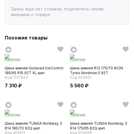
Здесь ещё нет отзывов, поделитесь своим
мнением о товаре.
Похожие товары
Наличие
Наличие
Шина зимняя Gislaved IceControl
Шина зимняя R13 175/70 IKON
185/65 R15 92T XL шип
Tyres Nordman 5 82T
Код 1137843
Код 402991
7 310 ₽
5 560 ₽
Наличие
Наличие
Шина зимняя TUNGA Nordway 3
Шина зимняя TUNGA Nordway 3
R14 185/70 92Q шип
R14 175/65 82Q шип
Код 454511
Код 454508