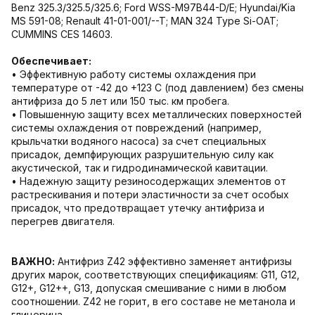
Benz 325.3/325.5/325.6; Ford WSS-M97B44-D/E; Hyundai/Kia
MS 591-08; Renault 41-01-001/--T; MAN 324 Type Si-OAT;
CUMMINS CES 14603.
Обеспечивает:
• Эффективную работу системы охлаждения при
температуре от -42 до +123 С (под давлением) без смены
антифриза до 5 лет или 150 тыс. км пробега.
• Повышенную защиту всех металлических поверхностей
системы охлаждения от повреждений (например,
крыльчатки водяного насоса) за счет специальных
присадок, демпфирующих разрушительную силу как
акустической, так и гидродинамической кавитации.
• Надежную защиту резиносодержащих элементов от
растрескивания и потери эластичности за счет особых
присадок, что предотвращает утечку антифриза и
перегрев двигателя.
ВАЖНО:
Антифриз Z42 эффективно заменяет антифризы
других марок, соответствующих спецификациям: G11, G12,
G12+, G12++, G13, допуская смешивание с ними в любом
соотношении. Z42 не горит, в его составе не метанола и
глицерина.