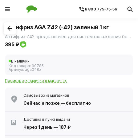
8 800 775-75-56
1
/
2
Антифриз AGA Z42 (-42) зеленый 1 кг
Антифриз Z42 предназначен для систем охлаждения бензиновых и дизельных двигателей легковых и грузовых автомобилей всех марок, а также автобусов.
395 ₽
В наличии
Код товара:
90785
Артикул:
aga048z
Посмотреть наличие в магазинах
Самовывоз из магазинов
Сейчас
и позже — бесплатно
Доставка в пункт выдачи
Через 1 день
—
187 ₽