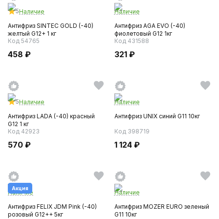
5
Наличие
Наличие
Антифриз SINTEC GOLD (-40)
Антифриз AGA EVO (-40)
желтый G12+ 1 кг
фиолетовый G12 1кг
Код 54765
Код 431588
458 ₽
321 ₽
5
Наличие
Наличие
Антифриз LADA (-40) красный
Антифриз UNIX синий G11 10кг
G12 1 кг
Код 42923
Код 398719
570 ₽
1 124 ₽
Акция
Наличие
Наличие
Антифриз FELIX JDM Pink (-40)
Антифриз MOZER EURO зеленый
розовый G12++ 5кг
G11 10кг