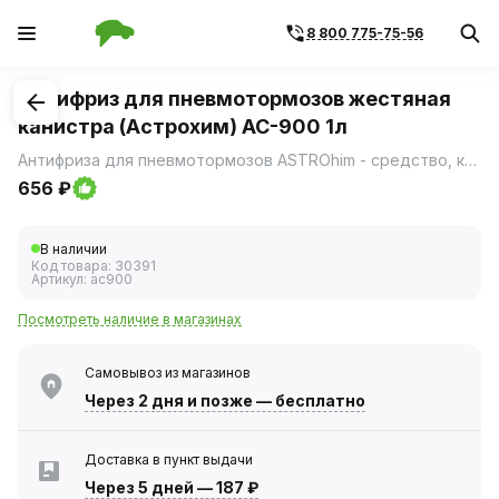
8 800 775-75-56
1
/
1
Антифриз для пневмотормозов жестяная
канистра (Астрохим) AC-900 1л
Антифриза для пневмотормозов ASTROhim - средство, которое препятствует образованию кристаллов льда в тормозных шлангах и ресиверах пневматической тормозной системы грузовых автомобилей, автобусов, строительной сельскохозяйственной и прочей техники, даже в экстремально холодных погодных условиях.
656 ₽
В наличии
Код товара:
30391
Артикул:
ac900
Посмотреть наличие в магазинах
Самовывоз из магазинов
Через 2 дня
и позже — бесплатно
Доставка в пункт выдачи
Через 5 дней
—
187 ₽