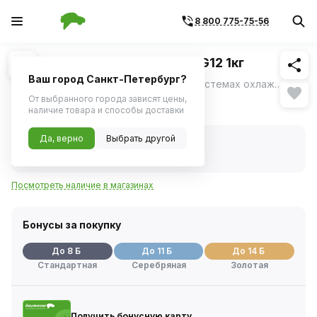
8 800 775-75-56
Похожие
1
/
1
Антифриз ЕВРАЗИЯ красный G12 1кг
Ваш город Санкт-Петербург?
Предназначен для использования в системах охлаждения двигателей внутреннего сгорания автомобилей отечественного и зарубежного производства.
ещё
От выбранного города зависят цены,
146 ₽
наличие товара и способы доставки
Да, верно
Выбрать другой
В наличии
Код товара:
416602
Артикул:
4632498
Посмотреть наличие в магазинах
Бонусы за покупку
До 8 Б
До 11 Б
До 14 Б
Стандартная
Серебряная
Золотая
Получить бонусную карту