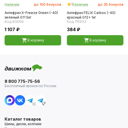
5
Наличие
до
100
бонусов
Наличие
до
35
бонусов
Антифриз X-Freeze Green (-40)
Антифриз FELIX Carbox (-40)
зеленый G11 5кг
красный G12+ 1кг
Код 83066
Код 115933
1 107 ₽
384 ₽
В корзину
В корзину
8 800 775-75-56
Бесплатный звонок по России
Каталог товаров
Шины, диски, колпаки