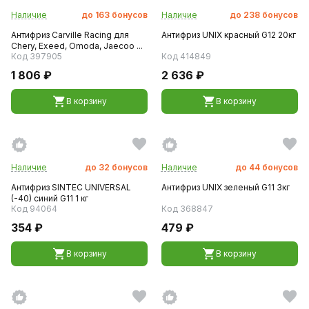
Наличие
до
163
бонусов
Наличие
до
238
бонусов
Антифриз Carville Racing для
Антифриз UNIX красный G12 20кг
Chery, Exeed, Omoda, Jaecoo ...
Код 397905
Код 414849
1 806 ₽
2 636 ₽
В корзину
В корзину
Наличие
до
32
бонусов
Наличие
до
44
бонусов
Антифриз SINTEC UNIVERSAL
Антифриз UNIX зеленый G11 3кг
(-40) синий G11 1 кг
Код 94064
Код 368847
354 ₽
479 ₽
В корзину
В корзину