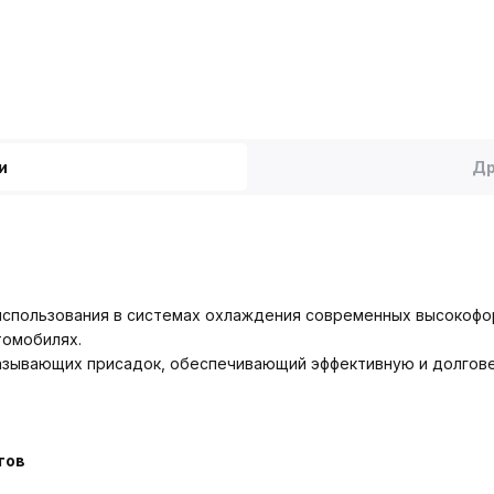
и
Др
 использования в системах охлаждения современных высокофо
томобилях.
азывающих присадок, обеспечивающий эффективную и долгов
тов