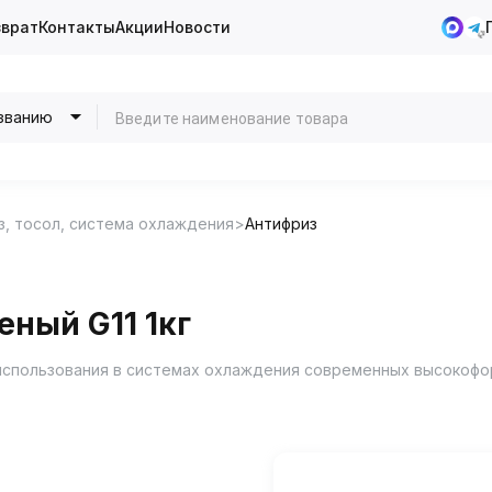
зврат
Контакты
Акции
Новости
званию
з, тосол, система охлаждения
Антифриз
еный G11 1кг
 использования в системах охлаждения современных высокофо