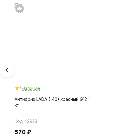
Наличие
5
Антифриз LADA (-40) красный G12 1
кг
Код 42923
570 ₽