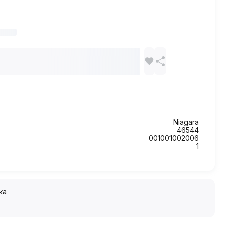
Niagara
46544
001001002006
1
ка