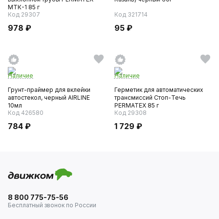
МТК-1 85 г
Код 29307
Код 321714
978 ₽
95 ₽
Наличие
Наличие
Грунт-праймер для вклейки
Герметик для автоматических
автостекол, черный AIRLINE
трансмиссий Стоп-Течь
10мл
PERMATEX 85 г
Код 426580
Код 29308
784 ₽
1 729 ₽
8 800 775-75-56
Бесплатный звонок по России