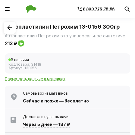
8 800 775-75-56
1
/
1
Автопластилин Петрохим 13-0156 300гр
Автопластилин Петрохим это универсальное синтетическое средство на основе полимеров и масел, предназначенное для комплексной защиты автомобиля.
213 ₽
В наличии
Код товара:
31418
Артикул:
130156
Посмотреть наличие в магазинах
Самовывоз из магазинов
Сейчас
и позже — бесплатно
Доставка в пункт выдачи
Через 5 дней
—
187 ₽