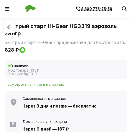
8 800 775-75-56
1
/
1
Быстрый старт Hi-Gear HG3319 аэрозоль
286гр
Быстрый старт Hi-Gear - предназначен для быстрого запуска бензиновых (карбюраторных, инжекторных) и дизельных двигателей.
828 ₽
В наличии
Код товара:
13311
Артикул:
hg3319
Посмотреть наличие в магазинах
Самовывоз из магазинов
Через 3 дня
и позже — бесплатно
Доставка в пункт выдачи
Через 6 дней
—
187 ₽