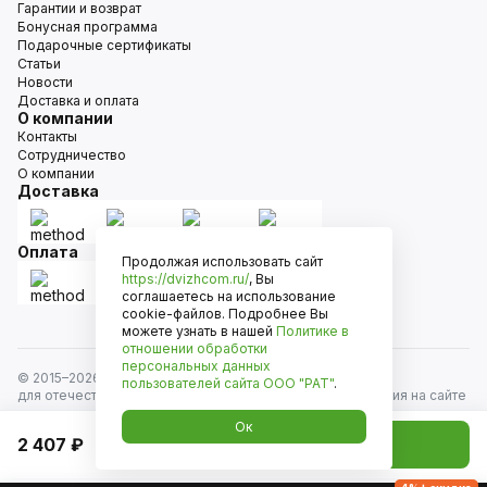
Гарантии и возврат
Бонусная программа
Подарочные сертификаты
Статьи
Новости
Доставка и оплата
О компании
Контакты
Сотрудничество
О компании
Доставка
Оплата
Продолжая использовать сайт
https://dvizhcom.ru/
, Вы
соглашаетесь на использование
cookie-файлов. Подробнее Вы
можете узнать в нашей
Политике в
отношении обработки
персональных данных
© 2015–
2026
Движком — сеть магазинов автозапчастей
пользователей сайта
ООО "РАТ"
.
для отечественных автомобилей и иномарок. Информация на сайте
носит исключительно информационный характер и не является
Ок
публичной офертой, определяемой положениями
2 407 ₽
Добавить в корзину
ст. 437 Гражданского кодекса РФ. Все права защищены.