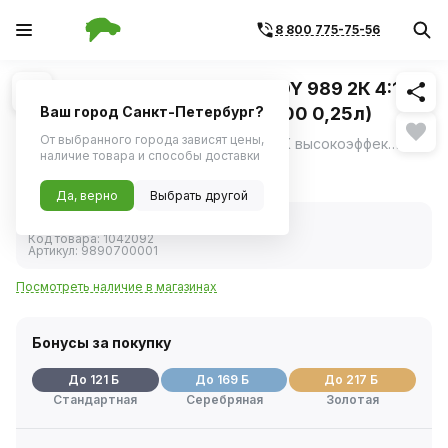
8 800 775-75-56
Похожие
1
/
1
Грунт эпоксидный серый BODY 989 2К 4:1 1л
(без отвердителя 7320300000 0,25л)
Ваш город Санкт-Петербург?
От выбранного города зависят цены,
HB BODY Грунт-наполнитель 989 4:1 2К высокоэффективный наполняющий эпоксидный грунт с превосходными изолирующими свойствами на основе эпоксидных смол и различных спиртов относящийся к 2К эпоксидной системе.
ещё
наличие товара и способы доставки
2 407 ₽
Да, верно
Выбрать другой
В наличии
Код товара:
1042092
Артикул:
9890700001
Посмотреть наличие в магазинах
Бонусы за покупку
До 121 Б
До 169 Б
До 217 Б
Стандартная
Серебряная
Золотая