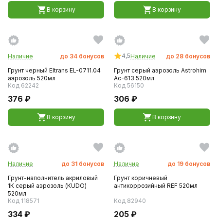
В корзину
В корзину
4,5
Наличие
до
34
бонусов
Наличие
до
28
бонусов
Грунт черный Eltrans EL-0711.04
Грунт серый аэрозоль Astrohim
аэрозоль 520мл
Ас-613 520мл
Код 62242
Код 56150
376 ₽
306 ₽
В корзину
В корзину
Наличие
до
31
бонусов
Наличие
до
19
бонусов
Грунт-наполнитель акриловый
Грунт коричневый
1К серый аэрозоль (KUDO)
антикоррозийный REF 520мл
520мл
Код 118571
Код 82940
334 ₽
205 ₽