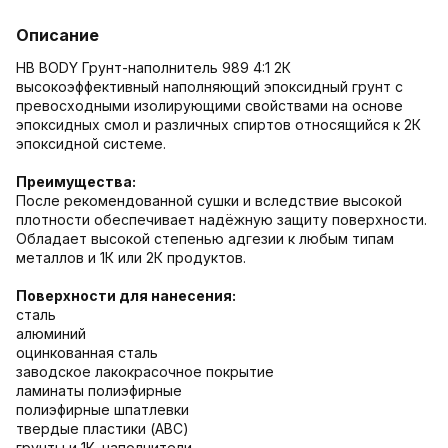
Описание
HB BODY Грунт-наполнитель 989 4:1 2К
высокоэффективный наполняющий эпоксидный грунт с
превосходными изолирующими свойствами на основе
эпоксидных смол и различных спиртов относящийся к 2К
эпоксидной системе.
Преимущества:
После рекомендованной сушки и вследствие высокой
плотности обеспечивает надёжную защиту поверхности.
Обладает высокой степенью адгезии к любым типам
металлов и 1К или 2К продуктов.
Поверхности для нанесения:
сталь
алюминий
оцинкованная сталь
заводское лакокрасочное покрытие
ламинаты полиэфирные
полиэфирные шпатлевки
твердые пластики (ABC)
грунты и 1К–наполнители