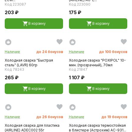
Код 223087
Код 223090
203 ₽
175 ₽
В корзину
В корзину
Наличие
до
24
бонусов
Наличие
до
100
бонусов
Холодная сварка "Быстрая
Холодная сварка "POXIPOL" 10-
сталь" (LAVR) 60гр
мин. (прозрачный), 70мл
Код 78243
Код 21847
265 ₽
1 107 ₽
В корзину
В корзину
Наличие
до
26
бонусов
Наличие
до
19
бонусов
Холодная сварка для пластика
Холодная сварка термостойкая
(AIRLINE) ADEC002 55г
в блистере (Астрохим) AC-931...