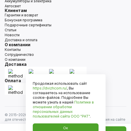
Аккумуляторы и электрика
Автосвет
Клиентам
Гарантии и возврат
Бонусная программа
Подарочные сертификаты
Статьи
Новости
Доставка и оплата
О компании
Контакты
Сотрудничество
О компании
Доставка
Оплата
Продолжая использовать сайт
https://dvizhcom.ru/
, Вы
соглашаетесь на использование
cookie-файлов. Подробнее Вы
можете узнать в нашей
Политике в
отношении обработки
персональных данных
© 2015–
2026
Движком — сеть магазинов автозапчастей
пользователей сайта
ООО "РАТ"
.
для отечественных автомобилей и иномарок. Информация на сайте
носит исключительно информационный характер и не является
Ок
публичной офертой, определяемой положениями