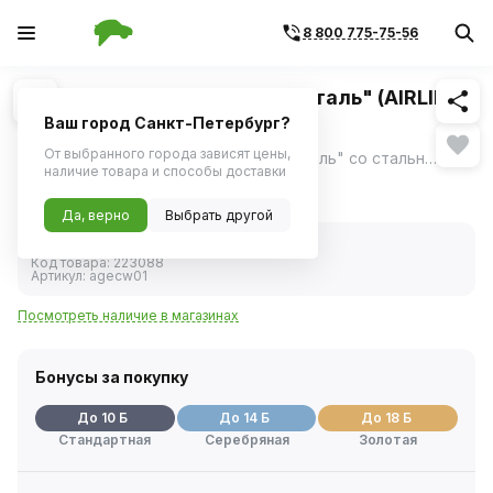
8 800 775-75-56
Похожие
1
/
1
Холодная сварка "Быстрая сталь" (AIRLINE)
AG-ECW-01 55г
Ваш город Санкт-Петербург?
От выбранного города зависят цены,
Холодная сварка AIRLINE "Быстрая сталь" со стальным наполнителем предназначена для быстрого и надежного склеивания, ремонта, герметизации соединений, восстановления утраченных фрагментов изделий из черных и цветных металлов.
ещё
наличие товара и способы доставки
196 ₽
Да, верно
Выбрать другой
В наличии
Код товара:
223088
Артикул:
agecw01
Посмотреть наличие в магазинах
Бонусы за покупку
До 10 Б
До 14 Б
До 18 Б
Стандартная
Серебряная
Золотая