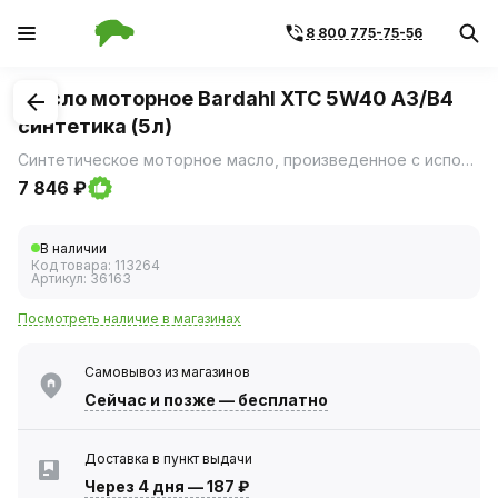
8 800 775-75-56
1
/
2
Масло моторное Bardahl XTC 5W40 A3/B4
синтетика (5л)
Синтетическое моторное масло, произведенное с использованием технологии гидрокрекинга.
7 846 ₽
В наличии
Код товара:
113264
Артикул:
36163
Посмотреть наличие в магазинах
Самовывоз из магазинов
Сейчас
и позже — бесплатно
Доставка в пункт выдачи
Через 4 дня
—
187 ₽