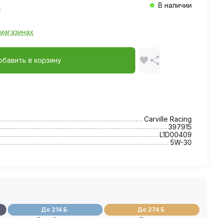
В наличии
магазинах
обавить в корзину
Carville Racing
397915
L1D00409
5W-30
До 214 Б
До 274 Б