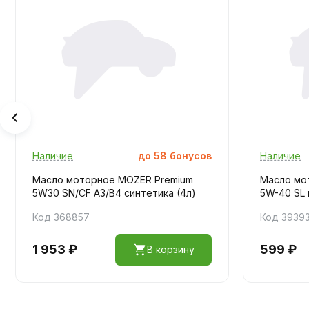
Наличие
до
58
бонусов
Наличие
Масло моторное MOZER Premium
Масло мо
5W30 SN/CF А3/В4 синтетика (4л)
5W-40 SL 
Код 368857
Код 3939
1 953 ₽
599 ₽
В корзину