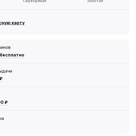
Серебряная
Золотая
сную карту
зинов
 бесплатно
выдачи
 ₽
00 ₽
ка