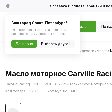
Доставка и оплата
Гарантии и во
Ваш город Санкт-Петербург?
По на
Каталог
От выбранного города зависят цены,
наличие товара и способы доставки
Да, верно
Выбрать другой
Главная
Каталог
Масла и технические жидкости
Масла
Масло моторное Carville Rac
Carville Racing FS200 5W30 GF5 - синтетическое моторное 
Код товара:
397915
Артикул:
l1d00409