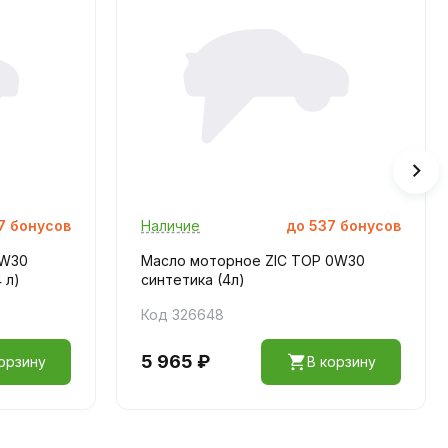
7
бонусов
Наличие
до
537
бонусов
5W30
Масло моторное ZIC TOP 0W30
 л)
синтетика (4л)
Код 326648
5 965 ₽
орзину
В корзину