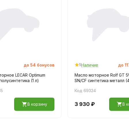
до
54
бонусов
Наличие
до
11
5
торное LECAR Optimum
Масло моторное Rolf GT 
полусинтетика (1 л)
SN/CF синтетика металл (4
35
Код 69324
3 930 ₽
В корзину
В к