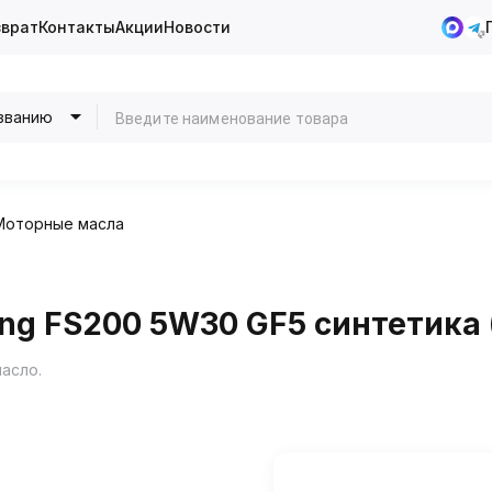
зврат
Контакты
Акции
Новости
званию
Моторные масла
ing FS200 5W30 GF5 синтетика (
масло.