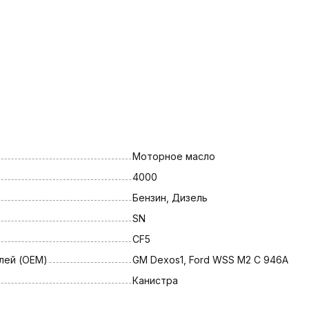
Моторное масло
4000
Бензин, Дизель
SN
CF5
лей (OEM)
GM Dexos1, Ford WSS M2 C 946A
Канистра