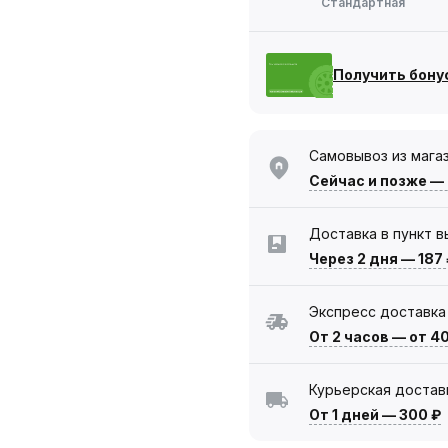
Стандартная
Получить бону
Самовывоз из мага
Сейчас
и позже —
Доставка в пункт 
Через 2 дня
—
187
Экспресс доставка
От 2 часов
—
от 4
Курьерская достав
От 1 дней
—
300 ₽