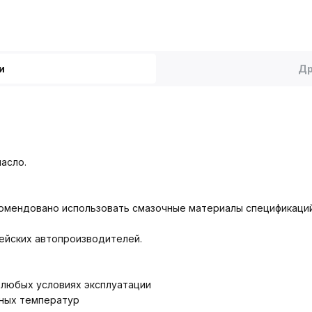
и
Др
масло.
омендовано использовать смазочные материалы спецификаций AP
рейских автопроизводителей.
 любых условиях эксплуатации
ьных температур