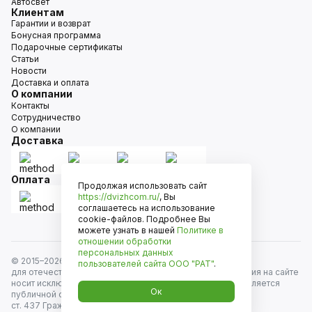
Автосвет
Клиентам
Гарантии и возврат
Бонусная программа
Подарочные сертификаты
Статьи
Новости
Доставка и оплата
О компании
Контакты
Сотрудничество
О компании
Доставка
Оплата
Продолжая использовать сайт
https://dvizhcom.ru/
, Вы
соглашаетесь на использование
cookie-файлов. Подробнее Вы
можете узнать в нашей
Политике в
отношении обработки
персональных данных
© 2015–
2026
Движком — сеть магазинов автозапчастей
пользователей сайта
ООО "РАТ"
.
для отечественных автомобилей и иномарок. Информация на сайте
носит исключительно информационный характер и не является
Ок
публичной офертой, определяемой положениями
ст. 437 Гражданского кодекса РФ. Все права защищены.