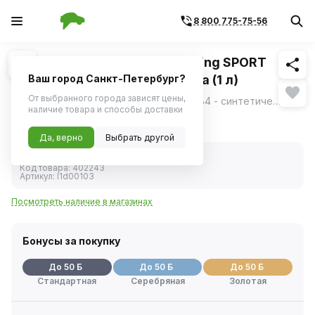
8 800 775-75-56
Похожие
1
/
2
Масло моторное Carville Racing SPORT
FS300 5W50 A3/B4 синтетика (1 л)
Ваш город Санкт-Петербург?
От выбранного города зависят цены,
Carville Racing SPORT FS300 5W50 A3/B4 - синтетическое моторное масло.
ещё
наличие товара и способы доставки
1 690 ₽
Да, верно
Выбрать другой
В наличии
Код товара:
402243
Артикул:
l1d00103
Посмотреть наличие в магазинах
Бонусы за покупку
До 50 Б
До 50 Б
До 50 Б
Стандартная
Серебряная
Золотая