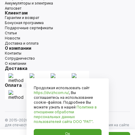
Аккумуляторы и электрика
Автосвет
Клиентам
Гарантии и возврат
Бонусная программа
Подарочные сертификаты
Статьи
Новости
Доставка и оплата
О компании
Контакты
Сотрудничество
О компании
Доставка
Оплата
Продолжая использовать сайт
https://dvizhcom.ru/
, Вы
соглашаетесь на использование
cookie-файлов. Подробнее Вы
можете узнать в нашей
Политике в
отношении обработки
персональных данных
© 2015–
2026
Движком — сеть магазинов автозапчастей
пользователей сайта
ООО "РАТ"
.
для отечественных автомобилей и иномарок. Информация на сайте
носит исключительно информационный характер и не является
Ок
публичной офертой, определяемой положениями