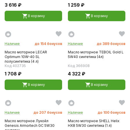
3 616 ₽
1 259 ₽
В корзину
В корзину
Наличие
до
154
бонусов
Наличие
до
389
бонусов
Масло моторное LECAR
Масло моторное TEBOIL Gold L
Optimum 10W-40 SL
5W40 синтетика (4л)
полусинтетика (4 л)
Код 402735
Код 366908
1 708 ₽
4 322 ₽
В корзину
В корзину
Наличие
до
207
бонусов
Наличие
до
100
бонусов
Масло моторное Лукойл
Масло моторное SHELL Helix
Genesis Armortech GC 5W30
HX8 5W30 синтетика (1 л)