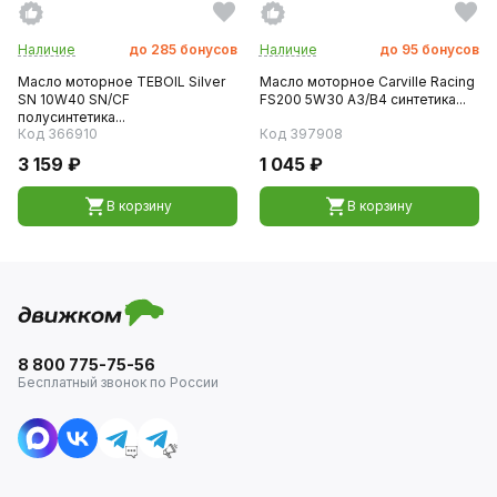
Наличие
до
285
бонусов
Наличие
до
95
бонусов
Масло моторное TEBOIL Silver
Масло моторное Carville Racing
SN 10W40 SN/CF
FS200 5W30 A3/B4 синтетика...
полусинтетика...
Код 366910
Код 397908
3 159 ₽
1 045 ₽
В корзину
В корзину
8 800 775-75-56
Бесплатный звонок по России