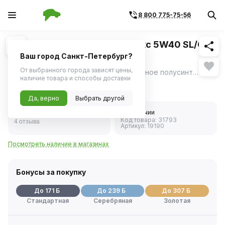
8 800 775-75-56
Похожие
1
/
1
Масло моторное Лукойл Люкс 5W40 SL/CF
полусинтетика (4 л)
Ваш город Санкт-Петербург?
От выбранного города зависят цены,
LUKOIL LUXE 5W-40 - высококачественное полусинтетическое моторное масло.
ещё
наличие товара и способы доставки
3 408 ₽
Да, верно
Выбрать другой
5.0
В наличии
Код товара:
31793
4 отзыва
Артикул:
19190
Посмотреть наличие в магазинах
Бонусы за покупку
До 171 Б
До 239 Б
До 307 Б
Стандартная
Серебряная
Золотая