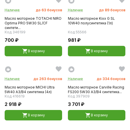
Наличие
до
63
бонусов
Наличие
до
89
бонусов
Масло моторное TOTACHI NIRO
Масло моторное Kixx G SL
Optima PRO 5W30 SL/CF
10W40 полусинтетика (1л)
синтети...
Код 346199
Код 55566
700 ₽
981 ₽
В корзину
В корзину
Наличие
до
263
бонусов
Наличие
до
334
бонусов
Масло моторное MICHI Ultra
Масло моторное Carville Racing
5W40 A3/B4 синтетика (4л)
FS200 5W30 A3/B4 синтетика...
Код 416619
Код 397909
2 918 ₽
3 701 ₽
В корзину
В корзину