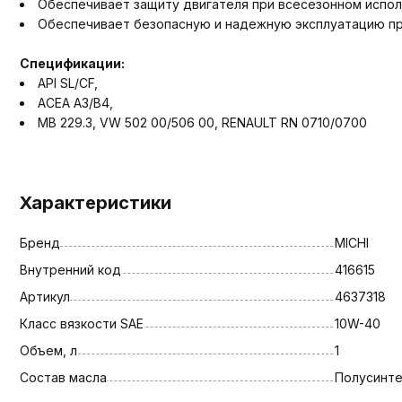
Обеспечивает защиту двигателя при всесезонном испол
Обеспечивает безопасную и надежную эксплуатацию пр
Спецификации:
API SL/CF,
ACEA A3/B4,
MB 229.3, VW 502 00/506 00, RENAULT RN 0710/0700
Характеристики
Бренд
MICHI
Внутренний код
416615
Артикул
4637318
Класс вязкости SAE
10W-40
Объем, л
1
Состав масла
Полусинт