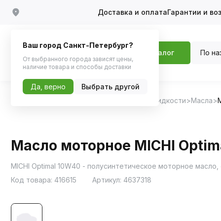
Доставка и оплата
Гарантии и во
Ваш город Санкт-Петербург?
По на
Каталог
От выбранного города зависят цены,
наличие товара и способы доставки
Да, верно
Выбрать другой
Главная
Каталог
Масла и технические жидкости
Масла
Масло моторное MICHI Optima
MICHI Optimal 10W40 - полусинтетическое моторное масло
Код товара:
416615
Артикул:
4637318