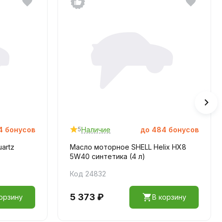
4
бонусов
Наличие
до
484
бонусов
5
artz
Масло моторное SHELL Helix HX8
5W40 синтетика (4 л)
Код 24832
5 373 ₽
орзину
В корзину