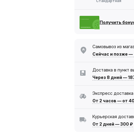
Стандартная
Получить бону
Самовывоз из мага
Сейчас
и позже —
Доставка в пункт 
Через 8 дней
—
18
Экспресс доставка
От 2 часов
—
от 4
Курьерская достав
От 2 дней
—
300 ₽