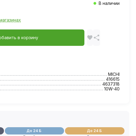
В наличии
магазинах
обавить в корзину
MICHI
416615
4637318
10W-40
До 24 Б
До 24 Б