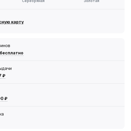
Серебряная
Золотая
сную карту
зинов
 бесплатно
выдачи
7 ₽
00 ₽
ка