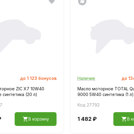
до
1 123
бонусов
Наличие
до
13
торное ZIC X7 10W40
Масло моторное TOTAL Qu
 синтетика (20 л)
9000 5W40 синтетика (1 л)
17
Код 27792
₽
1 482 ₽
В корзину
В к