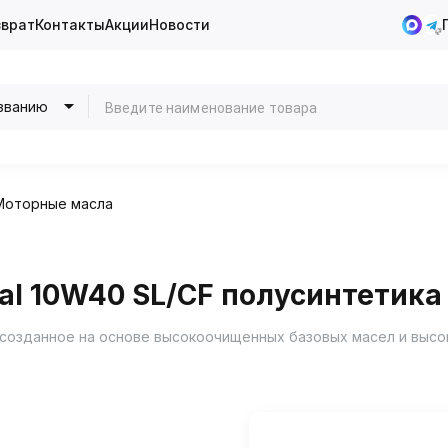
зврат
Контакты
Акции
Новости
званию
Моторные масла
l 10W40 SL/CF полусинтетика 
, созданное на основе высокоочищенных базовых масел и выс