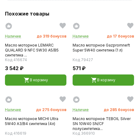
Похожие товары
Наличие
до
319
бонусов
Наличие
до
17
бонусов
Масло моторное LEMARC
Масло моторное Gazpromneft
QUALARD 9 NFC 5W30 A5/B5
Super 5W40 синтетика (1 л)
синтетика ...
Код 416674
Код 79427
3 542 ₽
571 ₽
В корзину
В корзину
Наличие
до
275
бонусов
Наличие
до
285
бонусов
Масло моторное MICHI Ultra
Масло моторное TEBOIL Silver
5W40 A3/B4 синтетика (4л)
SN 10W40 SN/CF
полусинтетика...
Код 416619
Код 366910