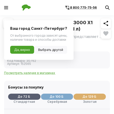
8 800 775-75-56
Похожие
1
/
1
Масло моторное Mobil Super 3000 X1
Formula FE 5W30 синтетика (1 л)
Ваш город Санкт-Петербург?
От выбранного города зависят цены,
Mobil Super 3000 X1 Formula FE 5W30 - представляет собой синтетическое моторное масло, обеспечивающее длительный срок службы двигателей в автомобилях различных типов и годов выпуска, а также повышенный уровень их защиты в широком диапазоне температур.
ещё
наличие товара и способы доставки
1 426 ₽
Да, верно
Выбрать другой
В наличии
Код товара:
30762
Артикул:
152565
Посмотреть наличие в магазинах
Бонусы за покупку
До 72 Б
До 100 Б
До 129 Б
Стандартная
Серебряная
Золотая