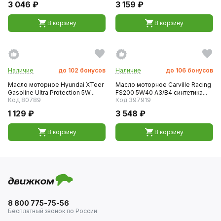
3 046 ₽
3 159 ₽
В корзину
В корзину
Наличие
до
102
бонусов
Наличие
до
106
бонусов
Масло моторное Hyundai XTeer
Масло моторное Carville Racing
Gasoline Ultra Protection 5W...
FS200 5W40 A3/B4 синтетика...
Код 80789
Код 397919
1 129 ₽
3 548 ₽
В корзину
В корзину
8 800 775-75-56
Бесплатный звонок по России