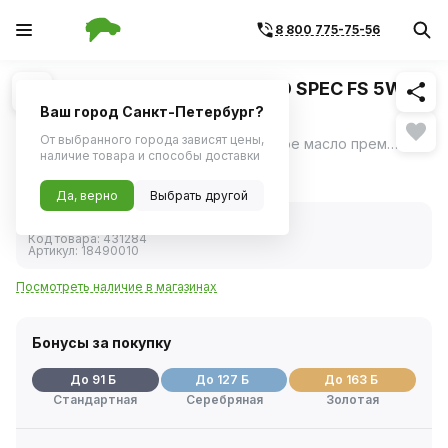
8 800 775-75-56
Похожие
1
/
1
Масло моторное ZEPRO EURO SPEC FS 5W40
A3/B4 синтетика (1л)
Ваш город Санкт-Петербург?
От выбранного города зависят цены,
Современное синтетическое моторное масло премиум-класса, разработанное для обеспечения надежной защиты двигателя в различных условиях эксплуатации.
ещё
наличие товара и способы доставки
1 804 ₽
Да, верно
Выбрать другой
В наличии
Код товара:
431284
Артикул:
18490010
Посмотреть наличие в магазинах
Бонусы за покупку
До 91 Б
До 127 Б
До 163 Б
Стандартная
Серебряная
Золотая