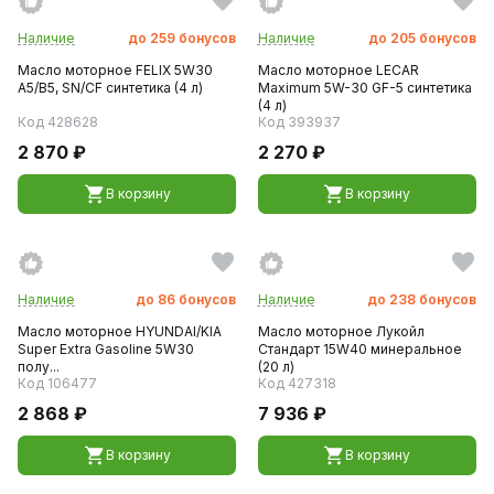
Наличие
до
259
бонусов
Наличие
до
205
бонусов
Масло моторное FELIX 5W30
Масло моторное LECAR
A5/B5, SN/CF синтетика (4 л)
Maximum 5W-30 GF-5 синтетика
(4 л)
Код 428628
Код 393937
2 870 ₽
2 270 ₽
В корзину
В корзину
Наличие
до
86
бонусов
Наличие
до
238
бонусов
Масло моторное HYUNDAI/KIA
Масло моторное Лукойл
Super Extra Gasoline 5W30
Стандарт 15W40 минеральное
полу...
(20 л)
Код 106477
Код 427318
2 868 ₽
7 936 ₽
В корзину
В корзину