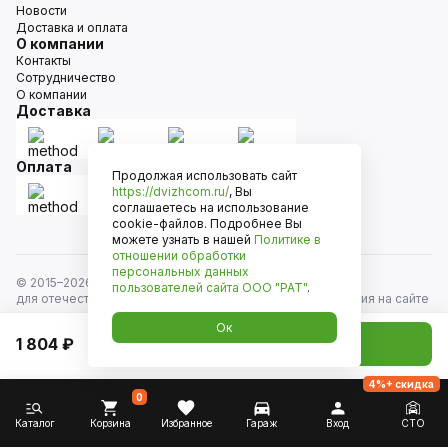
Новости
Доставка и оплата
О компании
Контакты
Сотрудничество
О компании
Доставка
Оплата
Продолжая использовать сайт
https://dvizhcom.ru/
, Вы
соглашаетесь на использование
cookie-файлов. Подробнее Вы
можете узнать в нашей
Политике в
отношении обработки
персональных данных
© 2015–
2026
Движком — сеть магазинов автозапчастей
пользователей сайта
ООО "РАТ"
.
для отечественных автомобилей и иномарок. Информация на сайте
носит исключительно информационный характер и не является
Ок
публичной офертой, определяемой положениями
1 804 ₽
Добавить в корзину
ст. 437 Гражданского кодекса РФ. Все права защищены.
4%+ скидка
0
Каталог
Корзина
Избранное
Гараж
Вход
СТО