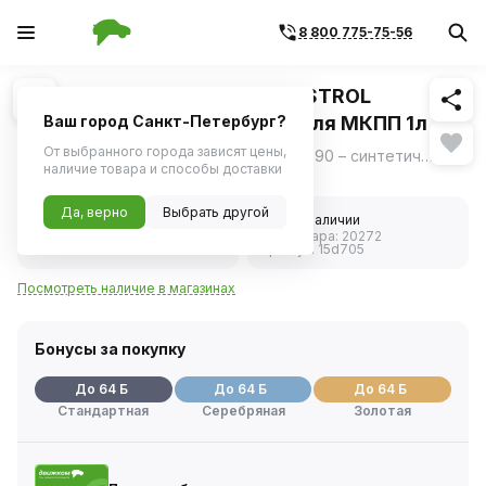
8 800 775-75-56
Похожие
1
/
1
Масло трансмиссионное CASTROL
Transmax Transaxle 75W90 для МКПП 1л
Ваш город Санкт-Петербург?
От выбранного города зависят цены,
Castrol Transmax Manual Transaxle 75W-90 – синтетическое трансмиссионное масло для использования в коробках передач в блоке с главной передачей переднего ведущего моста.
ещё
наличие товара и способы доставки
Нет в наличии
Да, верно
Выбрать другой
5.0
Нет в наличии
Код товара:
20272
1 отзыв
Артикул:
15d705
Посмотреть наличие в магазинах
Бонусы за покупку
До 64 Б
До 64 Б
До 64 Б
Стандартная
Серебряная
Золотая