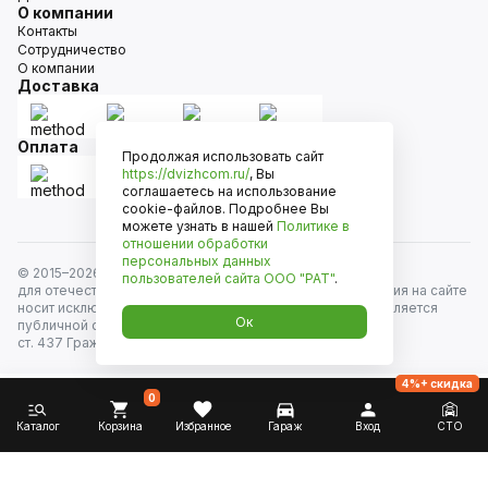
О компании
Контакты
Сотрудничество
О компании
Доставка
Оплата
Продолжая использовать сайт
https://dvizhcom.ru/
, Вы
соглашаетесь на использование
cookie-файлов. Подробнее Вы
можете узнать в нашей
Политике в
отношении обработки
персональных данных
© 2015–
2026
Движком — сеть магазинов автозапчастей
пользователей сайта
ООО "РАТ"
.
для отечественных автомобилей и иномарок. Информация на сайте
носит исключительно информационный характер и не является
Ок
публичной офертой, определяемой положениями
ст. 437 Гражданского кодекса РФ. Все права защищены.
4%+ скидка
0
Каталог
Корзина
Избранное
Гараж
Вход
СТО