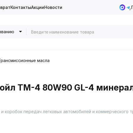
зврат
Контакты
Акции
Новости
званию
Трансмиссионные масла
ойл ТМ-4 80W90 GL-4 минера
 и коробок передач легковых автомобилей и коммерческого т