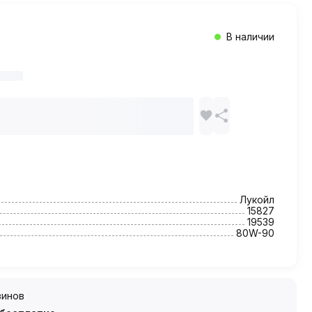
В наличии
Лукойл
15827
19539
80W-90
зинов