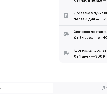
Сейчас
и позже —
Доставка в пункт 
Через 3 дня
—
187
Экспресс доставка
От 2 часов
—
от 4
Курьерская достав
От 1 дней
—
300 ₽
и
Др