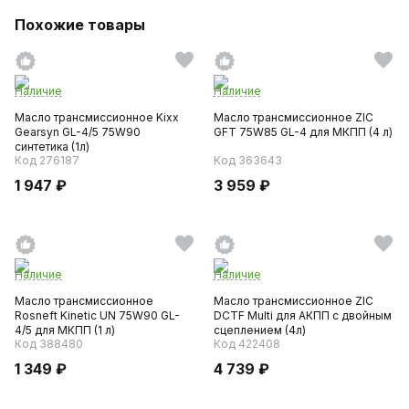
Похожие товары
Наличие
Наличие
Масло трансмиссионное Kixx
Масло трансмиссионное ZIC
Gearsyn GL-4/5 75W90
GFT 75W85 GL-4 для МКПП (4 л)
синтетика (1л)
Код 276187
Код 363643
1 947 ₽
3 959 ₽
Наличие
Наличие
Масло трансмиссионное
Масло трансмиссионное ZIC
Rosneft Kinetic UN 75W90 GL-
DCTF Multi для АКПП с двойным
4/5 для МКПП (1 л)
сцеплением (4л)
Код 388480
Код 422408
1 349 ₽
4 739 ₽