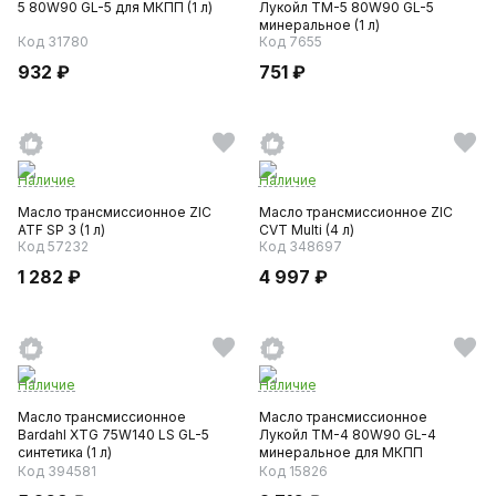
5 80W90 GL-5 для МКПП (1 л)
Лукойл ТМ-5 80W90 GL-5
минеральное (1 л)
Код 31780
Код 7655
932 ₽
751 ₽
Наличие
Наличие
Масло трансмиссионное ZIC
Масло трансмиссионное ZIC
ATF SP 3 (1 л)
CVT Multi (4 л)
Код 57232
Код 348697
1 282 ₽
4 997 ₽
Наличие
Наличие
Масло трансмиссионное
Масло трансмиссионное
Bardahl XTG 75W140 LS GL-5
Лукойл ТМ-4 80W90 GL-4
синтетика (1 л)
минеральное для МКПП
передн.прив...
Код 394581
Код 15826