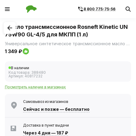
8 800 775-75-56
1
/
2
Масло трансмиссионное Rosneft Kinetic UN
75W90 GL-4/5 для МКПП (1 л)
Универсальное синтетическое трансмиссионное масло РОСНЕФТЬ KINETIC UN 75W90 GL-4/5 – это высокотехнологичный смазочный материал, созданный для защиты трансмиссий в экстремальных условиях эксплуатации.
1 349 ₽
В наличии
Код товара:
388480
Артикул:
40817232
Посмотреть наличие в магазинах
Самовывоз из магазинов
Сейчас
и позже — бесплатно
Доставка в пункт выдачи
Через 4 дня
—
187 ₽