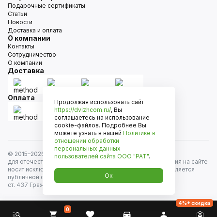
Подарочные сертификаты
Статьи
Новости
Доставка и оплата
О компании
Контакты
Сотрудничество
О компании
Доставка
Оплата
Продолжая использовать сайт
https://dvizhcom.ru/
, Вы
соглашаетесь на использование
cookie-файлов. Подробнее Вы
можете узнать в нашей
Политике в
отношении обработки
персональных данных
© 2015–
2026
Движком — сеть магазинов автозапчастей
пользователей сайта
ООО "РАТ"
.
для отечественных автомобилей и иномарок. Информация на сайте
носит исключительно информационный характер и не является
Ок
публичной офертой, определяемой положениями
ст. 437 Гражданского кодекса РФ. Все права защищены.
4%+ скидка
0