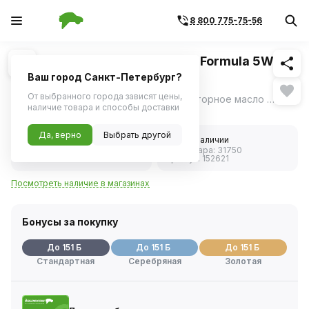
8 800 775-75-56
Похожие
1
/
1
Моторное масло MOBIL 1 ESP Formula 5W30
синтетическое 4л
Ваш город Санкт-Петербург?
От выбранного города зависят цены,
MOBIL 1 ESP 5W30 - синтетическое моторное масло с улучшенными эксплуатационными характеристиками.
ещё
наличие товара и способы доставки
Нет в наличии
Да, верно
Выбрать другой
5.0
Нет в наличии
Код товара:
31750
2 отзыва
Артикул:
152621
Посмотреть наличие в магазинах
Бонусы за покупку
До 151 Б
До 151 Б
До 151 Б
Стандартная
Серебряная
Золотая