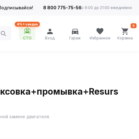
Подписывайся!
8 800 775-75-56
с 9:00 до 21:00 ежедневно
4%+ скидка
0
СТО
Вход
Гараж
Избранное
Корзина
коксовка+промывка+Resurs
ой замене двигателя.