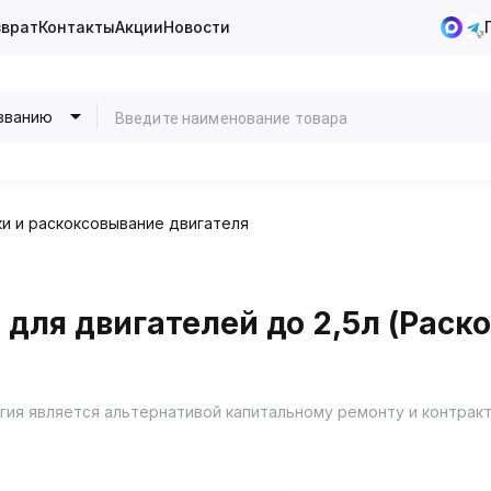
зврат
Контакты
Акции
Новости
званию
и и раскоксовывание двигателя
 для двигателей до 2,5л (Рас
является альтернативой капитальному ремонту и контрактн