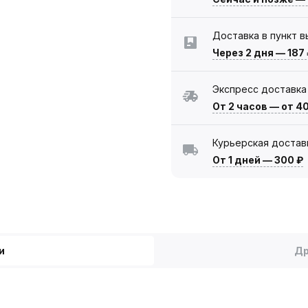
Доставка в пункт 
Через 2 дня
—
187
Экспресс доставка
От 2 часов
—
от 4
Курьерская достав
От 1 дней
—
300 ₽
и
Др