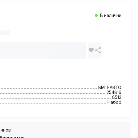
В наличии
ВМП-АВТО
254816
8512
Набор
зинов
 бесплатно