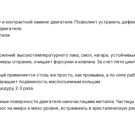
 и контрактной замене двигателя. Позволяет устранить дефек
двигателя.
теля.
жений: высокотемпературного лака, смол, нагара, устойчивы
меры сгорания, очищает форсунки и клапана. За счет пяти цик
й применяется столь же просто, как промывка, а по силе рабо
звращает подвижность маслосъемным кольцам
едуру 2-3 раза.
нные поверхности двигателя наночастицами металла. Частицы 
ос на микро и мезо уровне, встраиваясь в кристалическую ре