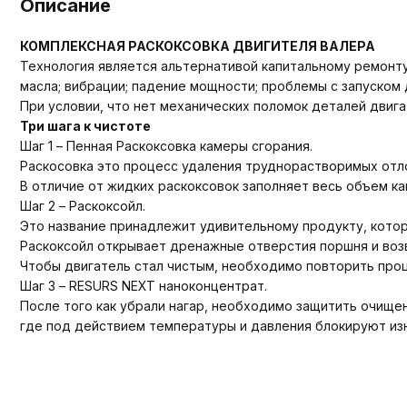
Описание
КОМПЛЕКСНАЯ РАСКОКСОВКА ДВИГИТЕЛЯ ВАЛЕРА
Технология является альтернативой капитальному ремонту
масла; вибрации; падение мощности; проблемы с запуском 
При условии, что нет механических поломок деталей двига
Три шага к чистоте
Шаг 1 – Пенная Раскоксовка камеры сгорания.
Раскосовка это процесс удаления труднорастворимых отло
В отличие от жидких раскоксовок заполняет весь объем ка
Шаг 2 – Раскоксойл.
Это название принадлежит удивительному продукту, которы
Раскоксойл открывает дренажные отверстия поршня и во
Чтобы двигатель стал чистым, необходимо повторить проц
Шаг 3 – RESURS NEXT наноконцентрат.
После того как убрали нагар, необходимо защитить очище
где под действием температуры и давления блокируют изн