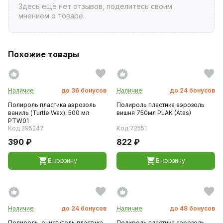
Здесь ещё нет отзывов, поделитесь своим
мнением о товаре.
Похожие товары
Наличие
до
36
бонусов
Наличие
до
24
бонусов
Полироль пластика аэрозоль
Полироль пластика аэрозоль
ваниль (Turtle Wax), 500 мл
вишня 750мл PLAK (Atas)
PTW01
Код 295247
Код 72551
390 ₽
822 ₽
В корзину
В корзину
Наличие
до
24
бонусов
Наличие
до
48
бонусов
Полироль-очиститель пластика
Полироль пластика аэрозоль