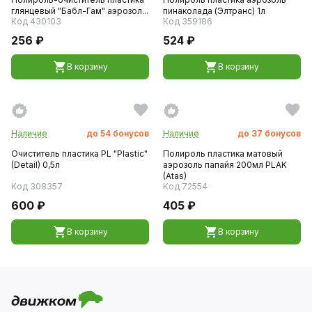
глянцевый "Бабл-Гам" аэрозол...
пинаколада (Элтранс) 1л
Код 430103
Код 359186
256 ₽
524 ₽
В корзину
В корзину
Наличие
до
54
бонусов
Наличие
до
37
бонусов
Очиститель пластика PL "Plastic"
Полироль пластика матовый
(Detail) 0,5л
аэрозоль папайя 200мл PLAK
(Atas)
Код 308357
Код 72554
600 ₽
405 ₽
В корзину
В корзину