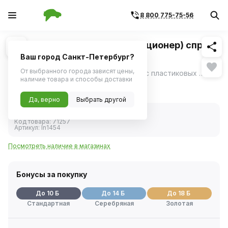
8 800 775-75-56
Похожие
1
/
3
Очиститель пластика (кондиционер) спрей
(LAVR) 120мл
Ваш город Санкт-Петербург?
От выбранного города зависят цены,
Средство для очищения загрязнений с пластиковых поверхностей автомобиля.
ещё
наличие товара и способы доставки
200 ₽
Да, верно
Выбрать другой
В наличии
Код товара:
71257
Артикул:
ln1454
Посмотреть наличие в магазинах
Бонусы за покупку
До 10 Б
До 14 Б
До 18 Б
Стандартная
Серебряная
Золотая