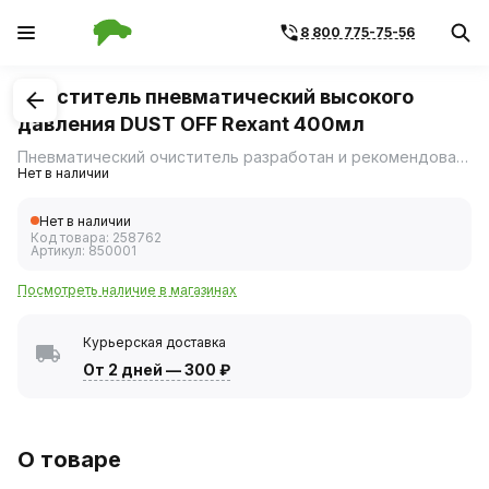
8 800 775-75-56
1
/
4
Очиститель пневматический высокого
давления DUST OFF Rexant 400мл
Пневматический очиститель разработан и рекомендовано для действенной бесконтактной очистки различной чувствительной техники, или труднодоступных мест.
Нет в наличии
Нет в наличии
Код товара:
258762
Артикул:
850001
Посмотреть наличие в магазинах
Курьерская доставка
От 2 дней
—
300 ₽
О товаре