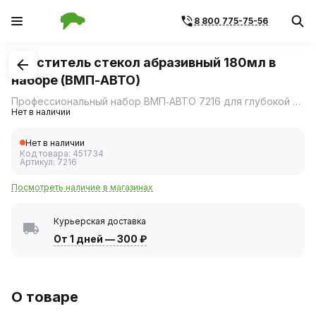
8 800 775-75-56
1
/
1
Очиститель стекол абразивный 180мл в
наборе (ВМП-АВТО)
Профессиональный набор ВМП‑АВТО 7216 для глубокой очистки автомобильных стёкол поможет вернуть поверхностям идеальную прозрачность и обеспечить безупречную видимость во время движения.
Нет в наличии
Нет в наличии
Код товара:
451734
Артикул:
7216
Посмотреть наличие в магазинах
Курьерская доставка
От 1 дней
—
300 ₽
О товаре