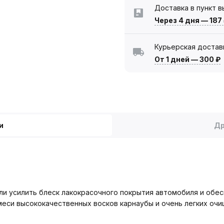
Доставка в пункт 
Через 4 дня
—
187
Курьерская достав
От 1 дней
—
300 ₽
и
Др
ли усилить блеск лакокрасочного покрытия автомобиля и обе
меси высококачественных восков карнаубы и очень легких очи