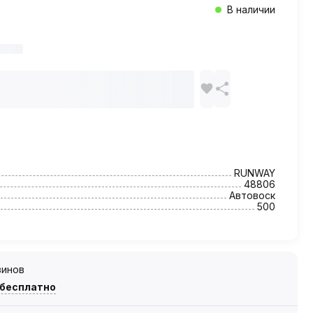
В наличии
RUNWAY
48806
Автовоск
500
зинов
 бесплатно