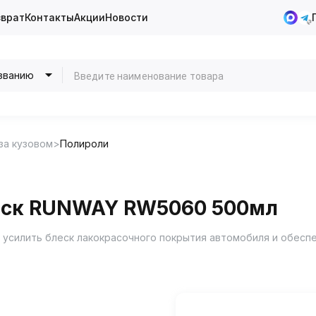
зврат
Контакты
Акции
Новости
званию
за кузовом
Полироли
воск RUNWAY RW5060 500мл
 усилить блеск лакокрасочного покрытия автомобиля и обесп