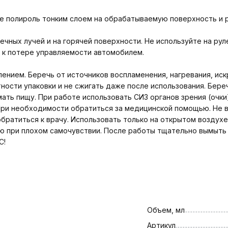
те полироль тонким слоем на обрабатываемую поверхность и 
чных лучей и на горячей поверхности. Не используйте на рул
и к потере управляемости автомобилем.
нием. Беречь от источников воспламенения, нагревания, искр
ности упаковки и не сжигать даже после использования. Береч
мать пищу. При работе использовать СИЗ органов зрения (очки
 При необходимости обратиться за медицинской помощью. Не в
обратиться к врачу. Использовать только на открытом воздух
ю при плохом самочувствии. После работы тщательно вымыть р
С!
Объем, мл
Артикул