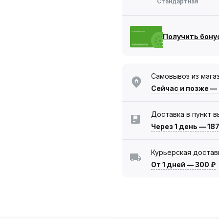
Стандартная
Получить бону
Самовывоз из мага
Сейчас
и позже —
Доставка в пункт 
Через 1 день
—
187
Курьерская достав
От 1 дней
—
300 ₽