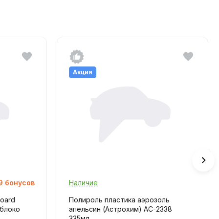
Акция
9
бонусов
Наличие
oard
Полироль пластика аэрозоль
яблоко
апельсин (Астрохим) AC-2338
335мл