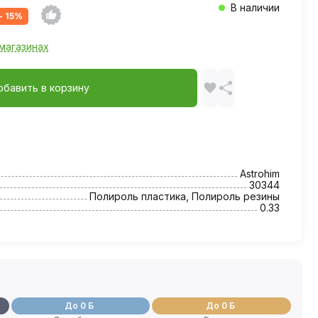
В наличии
- 15%
магазинах
обавить в корзину
Astrohim
30344
Полироль пластика, Полироль резины
0.33
До 0 Б
До 0 Б