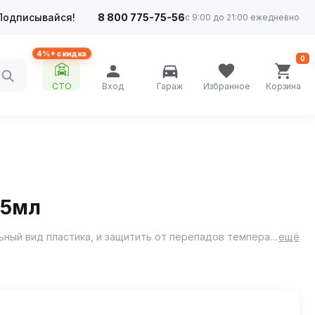
Подписывайся!
8 800 775-75-56
с 9:00 до 21:00 ежедневно
4%+ скидка
0
СТО
Вход
Гараж
Избранное
Корзина
35мл
Полироль приборной панели Astrohim - предназначен для регулярной полировки, которая способна сохранить первоначальный вид пластика, и защитить от перепадов температур и ультрафиолетового излучения.
ещё