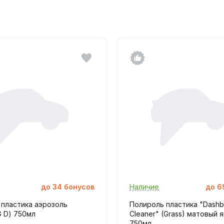
до
34
бонусов
Наличие
до
6
 пластика аэрозоль
Полироль пластика "Dashb
G D) 750мл
Cleaner" (Grass) матовый 
750мл