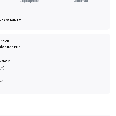
Серебряная
Золотая
сную карту
зинов
 бесплатно
выдачи
 ₽
ка