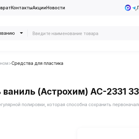
зврат
Контакты
Акции
Новости
званию
оном
Средства для пластика
 ваниль (Астрохим) AC-2331 3