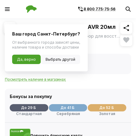
8 800 775-75-56
Похожие
1
/
3
Полироль-реставратор фар LAVR 20мл
Ваш город Санкт-Петербург?
Полироль-реставратор фар LAVR - набор для восстановления фар.
ещё
От выбранного города зависят цены,
573 ₽
наличие товара и способы доставки
Да, верно
Выбрать другой
В наличии
Код товара:
71285
Артикул:
ln1468
Посмотреть наличие в магазинах
Бонусы за покупку
До 29 Б
До 41 Б
До 52 Б
Стандартная
Серебряная
Золотая
Получить бонусную карту