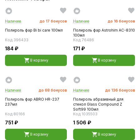
Наличие
до
17
бонусов
Наличие
до
16
бонусов
Полироль фар Bi bi care 100мл
Полироль фар Astrohim AC-8310
100мл
Код 396433
Код 76486
184 ₽
171 ₽
В корзину
В корзину
Наличие
до
68
бонусов
Наличие
до
136
бонусов
Полироль фар ABRO HR-237
Полироль абразивный для
237мл
стекол Glass Compound Z
Soft99 100мл
Код 80166
Код 1035503
751 ₽
1 506 ₽
В корзину
В корзину