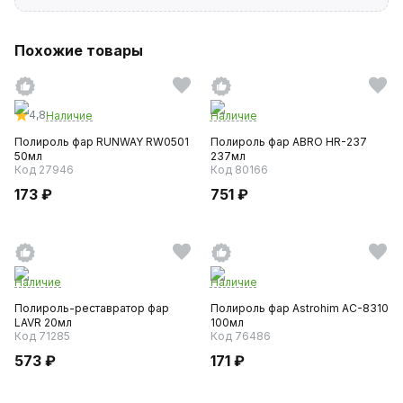
Похожие товары
4,8
Наличие
Наличие
Полироль фар RUNWAY RW0501
Полироль фар ABRO HR-237
50мл
237мл
Код 27946
Код 80166
173 ₽
751 ₽
Наличие
Наличие
Полироль-реставратор фар
Полироль фар Astrohim AC-8310
LAVR 20мл
100мл
Код 71285
Код 76486
573 ₽
171 ₽