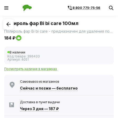
8 800 775-75-56
1
/
1
Полироль фар Bi bi care 100мл
Полироль фар Bi bi care - предназначен для удаления поверхностных царапин, потускнения, заветривания пластика головных и противотуманных фар, задних фонарей автомобилей и мототехники.
184 ₽
В наличии
Код товара:
396433
Артикул:
4051
Посмотреть наличие в магазинах
Самовывоз из магазинов
Сейчас
и позже — бесплатно
Доставка в пункт выдачи
Через 3 дня
—
187 ₽