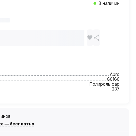
В наличии
Abro
80166
Полироль фар
237
зинов
же — бесплатно