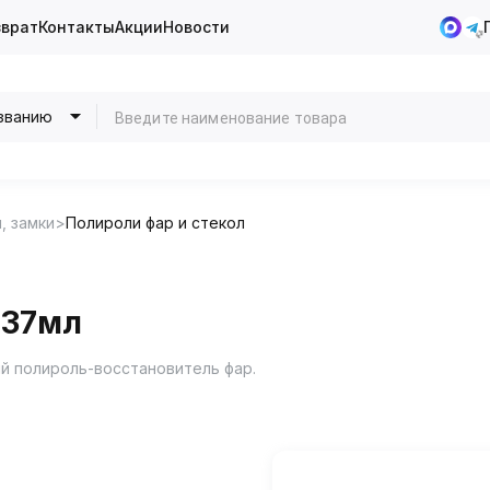
зврат
Контакты
Акции
Новости
званию
, замки
Полироли фар и стекол
237мл
й полироль-восстановитель фар.