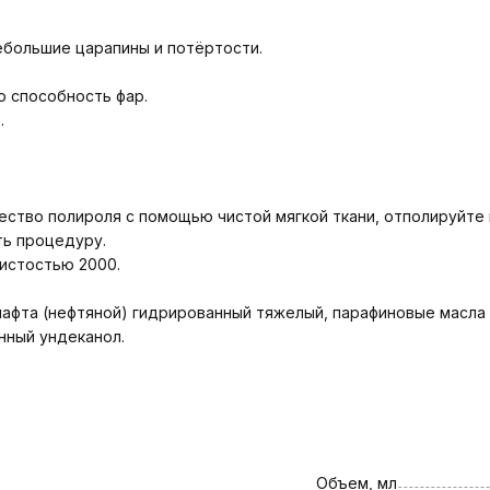
большие царапины и потёртости.
ю способность фар.
.
ество полироля с помощью чистой мягкой ткани, отполируйте
ть процедуру.
истостью 2000.
нафта (нефтяной) гидрированный тяжелый, парафиновые масла
нный ундеканол.
Объем, мл