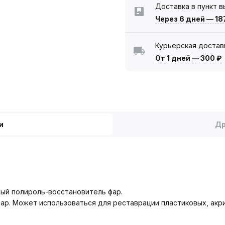
Доставка в пункт 
Через 6 дней
—
18
Курьерская достав
От 1 дней
—
300 ₽
и
Др
ый полироль-восстановитель фар.
ар. Может использоваться для реставрации пластиковых, акр