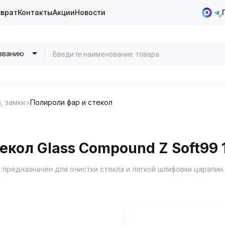
зврат
Контакты
Акции
Новости
званию
, замки
Полироли фар и стекол
екол Glass Compound Z Soft99
 предназначен для очистки стекла и легкой шлифовки царапин.