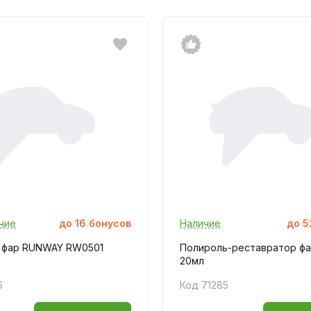
чие
до
16
бонусов
Наличие
до
5
 фар RUNWAY RW0501
Полироль-реставратор фа
20мл
6
Код 71285