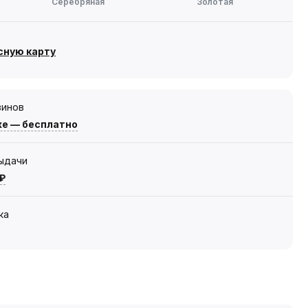
Серебряная
Золотая
сную карту
зинов
же — бесплатно
выдачи
 ₽
ка