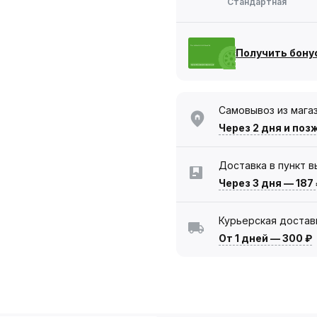
Стандартная
Получить бону
Самовывоз из мага
Через 2 дня
и поз
Доставка в пункт 
Через 3 дня
—
187
Курьерская достав
От 1 дней
—
300 ₽