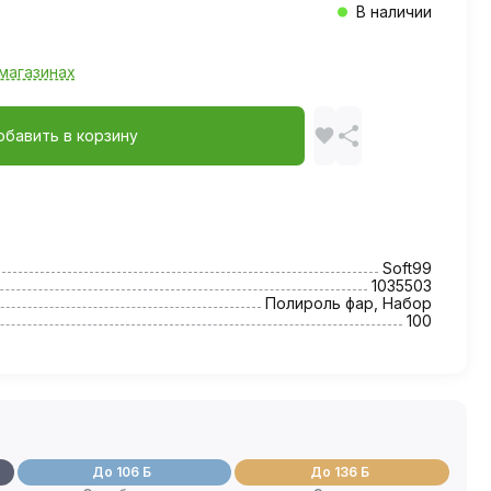
В наличии
магазинах
обавить в корзину
Soft99
1035503
Полироль фар, Набор
100
До 106 Б
До 136 Б