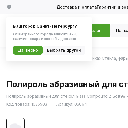
Доставка и оплата
Гарантии и во
Ваш город Санкт-Петербург?
По на
Каталог
От выбранного города зависят цены,
наличие товара и способы доставки
Да, верно
Выбрать другой
Главная
Каталог
Автохимия, Автокосметика
Стекла, фары
Полироль абразивный для ст
Полироль абразивный для стекол Glass Compound Z Soft99 -
Код товара:
1035503
Артикул:
05064