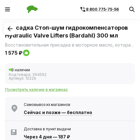
8 800 775-75-56
1
/
1
Присадка Стоп-шум гидрокомпенсаторов
Hydraulic Valve Lifters (Bardahl) 300 мл
Восстановительная присадка в моторное масло, которая содержит уникальную формулу Fullerene C60.
1 575 ₽
В наличии
Код товара:
394592
Артикул:
1022b
Посмотреть наличие в магазинах
Самовывоз из магазинов
Сейчас
и позже — бесплатно
Доставка в пункт выдачи
Через 4 дня
—
187 ₽