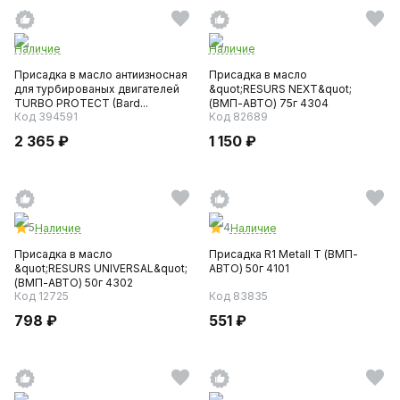
Наличие
Наличие
Присадка в масло антиизносная
Присадка в масло
для турбированых двигателей
&quot;RESURS NEXT&quot;
TURBO PROTECT (Bard...
(ВМП-АВТО) 75г 4304
Код 394591
Код 82689
2 365 ₽
1 150 ₽
5
4
Наличие
Наличие
Присадка в масло
Присадка R1 Metall T (ВМП-
&quot;RESURS UNIVERSAL&quot;
АВТО) 50г 4101
(ВМП-АВТО) 50г 4302
Код 12725
Код 83835
798 ₽
551 ₽