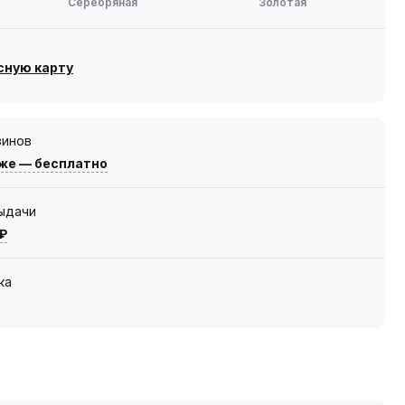
Серебряная
Золотая
сную карту
зинов
же — бесплатно
выдачи
 ₽
ка