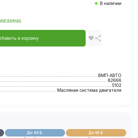
В наличии
магазинах
обавить в корзину
ВМП-АВТО
82666
5102
Масляная система двигателя
До 43 Б
До 55 Б