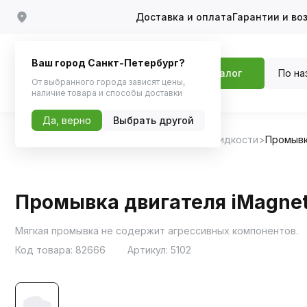
Доставка и оплата
Гарантии и во
Ваш город Санкт-Петербург?
По на
Каталог
От выбранного города зависят цены,
наличие товара и способы доставки
Да, верно
Выбрать другой
Главная
Каталог
Масла и технические жидкости
Промывк
Промывка двигателя iMagnet
Мягкая промывка не содержит агрессивных компонентов.
Код товара:
82666
Артикул:
5102