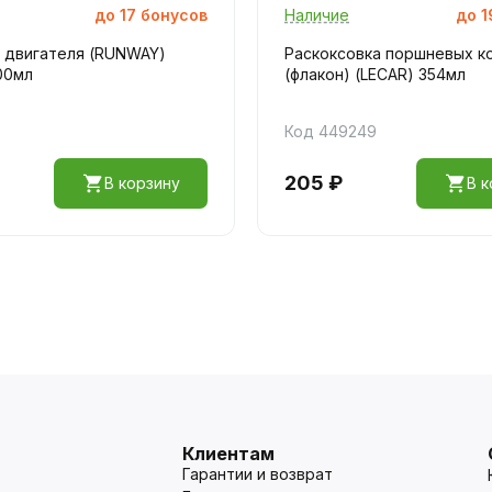
до
17
бонусов
Наличие
до
1
 двигателя (RUNWAY)
Раскоксовка поршневых к
00мл
(флакон) (LECAR) 354мл
Код 449249
205 ₽
В корзину
В к
Клиентам
Гарантии и возврат