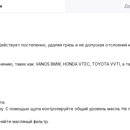
и
Др
йствует постепенно, удаляя грязь и не допуская отслоения кр
знению, таких как: VANOS BMW, HONDA VTEC, TOYOTA VVTI, а т
те.
ну. С помощью щупа контролируйте общий уровень масла. Не 
няйте масляный фильтр.