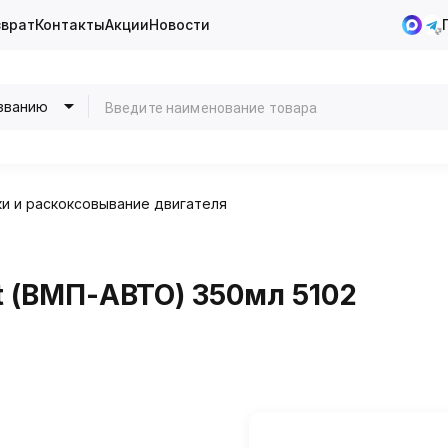
зврат
Контакты
Акции
Новости
званию
и и раскоксовывание двигателя
 (ВМП-АВТО) 350мл 5102