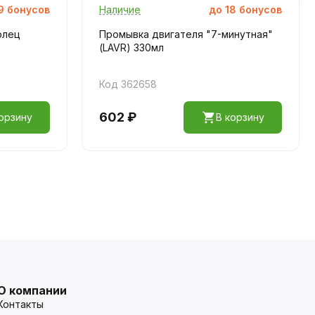
9
бонусов
Наличие
до
18
бонусов
олец
Промывка двигателя "7-минутная"
(LAVR) 330мл
Код 362658
602 ₽
орзину
В корзину
О компании
Контакты