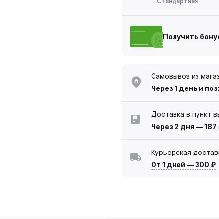
Стандартная
Получить бону
Самовывоз из мага
Через 1 день
и поз
Доставка в пункт 
Через 2 дня
—
187
Курьерская достав
От 1 дней
—
300 ₽