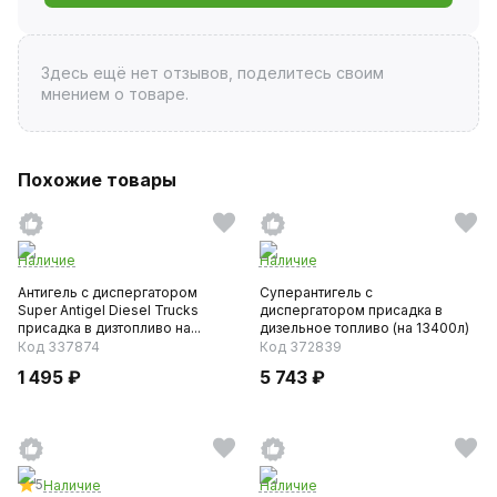
Здесь ещё нет отзывов, поделитесь своим
мнением о товаре.
Похожие товары
Наличие
Наличие
Антигель с диспергатором
Суперантигель с
Super Antigel Diesel Trucks
диспергатором присадка в
присадка в дизтопливо на...
дизельное топливо (на 13400л)
3,4л (...
Код 337874
Код 372839
1 495 ₽
5 743 ₽
5
Наличие
Наличие