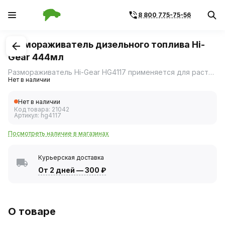
8 800 775-75-56
1
/
1
Размораживатель дизельного топлива Hi-
Gear 444мл
Размораживатель Hi-Gear HG4117 применяется для растворения застывшего дизельного топлива.
Нет в наличии
Нет в наличии
Код товара:
21042
Артикул:
hg4117
Посмотреть наличие в магазинах
Курьерская доставка
От 2 дней
—
300 ₽
О товаре