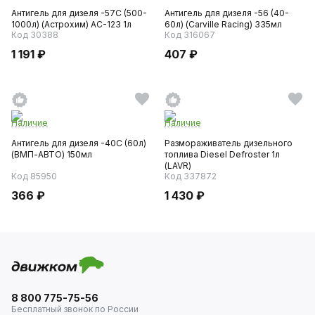
Антигель для дизеля -57С (500-
Антигель для дизеля -56 (40-
1000л) (Астрохим) AC-123 1л
60л) (Carville Racing) 335мл
Код 30388
Код 316067
1 191 ₽
407 ₽
Наличие
Наличие
Антигель для дизеля -40С (60л)
Размораживатель дизельного
(ВМП-АВТО) 150мл
топлива Diesel Defroster 1л
(LAVR)
Код 85950
Код 337872
366 ₽
1 430 ₽
8 800 775-75-56
Бесплатный звонок по России