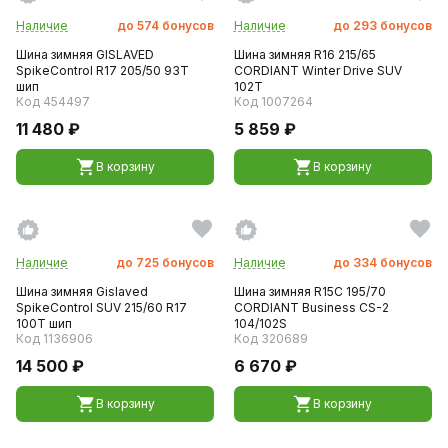
Наличие
до
574
бонусов
Наличие
до
293
бонусов
Шина зимняя GISLAVED
Шина зимняя R16 215/65
SpikeControl R17 205/50 93T
CORDIANT Winter Drive SUV
шип
102T
Код 454497
Код 1007264
11 480 ₽
5 859 ₽
В корзину
В корзину
Наличие
до
725
бонусов
Наличие
до
334
бонусов
Шина зимняя Gislaved
Шина зимняя R15C 195/70
SpikeControl SUV 215/60 R17
CORDIANT Business CS-2
100T шип
104/102S
Код 1136906
Код 320689
14 500 ₽
6 670 ₽
В корзину
В корзину