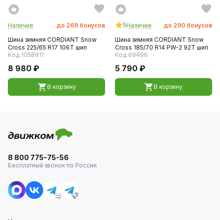
5
Наличие
до
269
бонусов
Наличие
до
290
бонусов
Шина зимняя CORDIANT Snow
Шина зимняя CORDIANT Snow
Cross 225/65 R17 106T шип
Сross 185/70 R14 PW-2 92T шип
Код 1058911
Код 69496
8 980 ₽
5 790 ₽
В корзину
В корзину
8 800 775-75-56
Бесплатный звонок по России