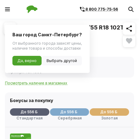
8 800 775-75-56
Похожие
1
/
1
Шина зимняя Formula Ice 225/55 R18 102T
шип
Ваш город Санкт-Петербург?
От выбранного города зависят цены,
11 105 ₽
наличие товара и способы доставки
Да, верно
Выбрать другой
В наличии
Код товара:
1131002
Артикул:
4374500
Посмотреть наличие в магазинах
Бонусы за покупку
До 556 Б
До 556 Б
До 556 Б
Стандартная
Серебряная
Золотая