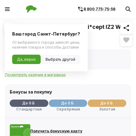
8 800 775-75-56
Похожие
1
/
1
Шина зимняя Hankook Winter i*cept IZ2 W616
225/55 R17 101T
Ваш город Санкт-Петербург?
Нет в наличии
От выбранного города зависят цены,
наличие товара и способы доставки
Нет в наличии
Да, верно
Выбрать другой
Код товара:
1058272
Артикул:
1019953
Посмотреть наличие в магазинах
Бонусы за покупку
До 0 Б
До 0 Б
До 0 Б
Стандартная
Серебряная
Золотая
Получить бонусную карту