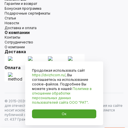
Гарантии и возврат
Бонусная программа
Подарочные сертификаты
Статьи
Новости
Доставка и оплата
О компании
Контакты
Сотрудничество
О компании
Доставка
Оплата
Продолжая использовать сайт
https://dvizhcom.ru/
, Вы
соглашаетесь на использование
cookie-файлов. Подробнее Вы
можете узнать в нашей
Политике в
отношении обработки
персональных данных
© 2015–
2026
Движком — сеть магазинов автозапчастей
пользователей сайта
ООО "РАТ"
.
для отечественных автомобилей и иномарок. Информация на сайте
носит исключительно информационный характер и не является
Ок
публичной офертой, определяемой положениями
ст. 437 Гражданского кодекса РФ. Все права защищены.