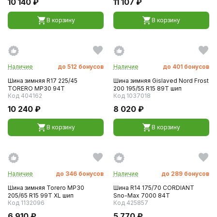
10 140 ₽
11 107 ₽
В корзину
В корзину
Наличие
до
512
бонусов
Наличие
до
401
бонусов
Шина зимняя R17 225/45
Шина зимняя Gislaved Nord Frost
TORERO MP30 94T
200 195/55 R15 89T шип
Код 404162
Код 1037018
10 240 ₽
8 020 ₽
В корзину
В корзину
Наличие
до
346
бонусов
Наличие
до
289
бонусов
Шина зимняя Torero MP30
Шина R14 175/70 CORDIANT
205/65 R15 99T XL шип
Sno-Max 7000 84T
Код 1132096
Код 425857
6 910 ₽
5 770 ₽