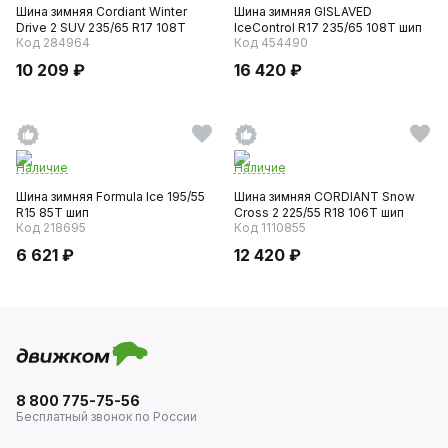
Шина зимняя Cordiant Winter
Шина зимняя GISLAVED
Drive 2 SUV 235/65 R17 108T
IceControl R17 235/65 108T шип
Код 284964
Код 454490
10 209 ₽
16 420 ₽
Наличие
Наличие
Шина зимняя Formula Ice 195/55
Шина зимняя CORDIANT Snow
R15 85T шип
Cross 2 225/55 R18 106T шип
Код 218695
Код 1110855
6 621 ₽
12 420 ₽
8 800 775-75-56
Бесплатный звонок по России