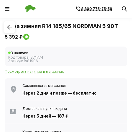
8 800 775-75-56
1
/
1
Шина зимняя R14 185/65 NORDMAN 5 90T
5 392 ₽
В наличии
Код товара:
371774
Артикул:
ts81906
Посмотреть наличие в магазинах
Самовывоз из магазинов
Через 2 дня
и позже — бесплатно
Доставка в пункт выдачи
Через 5 дней
—
187 ₽
Курьерская доставка