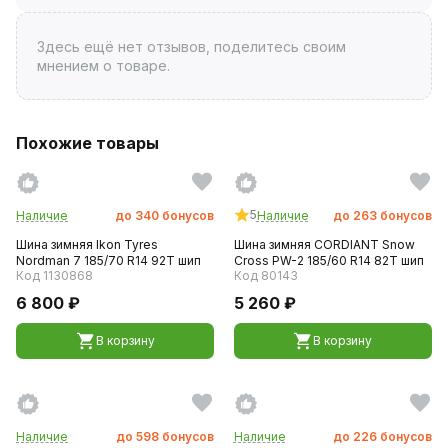
Здесь ещё нет отзывов, поделитесь своим
мнением о товаре.
Похожие товары
5
Наличие
до
340
бонусов
Наличие
до
263
бонусов
Шина зимняя Ikon Tyres
Шина зимняя CORDIANT Snow
Nordman 7 185/70 R14 92T шип
Cross PW-2 185/60 R14 82T шип
Код 1130868
Код 80143
6 800 ₽
5 260 ₽
В корзину
В корзину
Наличие
до
598
бонусов
Наличие
до
226
бонусов