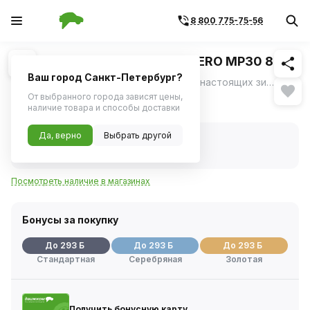
8 800 775-75-56
Похожие
1
/
3
Шина зимняя R15 185/60 TORERO MP30 88T
Ваш город Санкт-Петербург?
Torero MP30 - шипованная резина для настоящих зимних условий: • непревзойденное сцепление и безопасность на льду, • уверенное вождение на снегу, • готовность шины к самым суровым зимним условиям.
ещё
От выбранного города зависят цены,
5 859 ₽
наличие товара и способы доставки
Да, верно
Выбрать другой
В наличии
Код товара:
402595
Артикул:
15860400000
Посмотреть наличие в магазинах
Бонусы за покупку
До 293 Б
До 293 Б
До 293 Б
Стандартная
Серебряная
Золотая
Получить бонусную карту