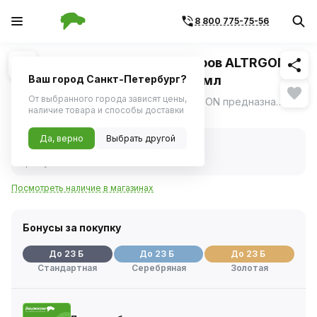
8 800 775-75-56
Похожие
1
/
1
Стоп-шум гидрокомпенсаторов ALTRGON
DX430 жестяной флакон 335мл
Ваш город Санкт-Петербург?
От выбранного города зависят цены,
Стоп-шум гидрокомпенсаторов ALTRGON предназначена для снижения шума гидрокомпенсаторов и нормализации работоспособности других узлов двигателя (масляного насоса, редукционных и перепускных клапанов, муфты VVTI).
ещё
наличие товара и способы доставки
Нет в наличии
Да, верно
Выбрать другой
Нет в наличии
Код товара:
448781
Артикул:
dx43040335
Посмотреть наличие в магазинах
Бонусы за покупку
До 23 Б
До 23 Б
До 23 Б
Стандартная
Серебряная
Золотая