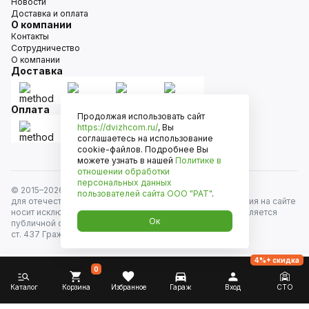
Новости
Доставка и оплата
О компании
Контакты
Сотрудничество
О компании
Доставка
Оплата
Продолжая использовать сайт
https://dvizhcom.ru/
, Вы
соглашаетесь на использование
cookie-файлов. Подробнее Вы
можете узнать в нашей
Политике в
отношении обработки
персональных данных
© 2015–
2026
Движком — сеть магазинов автозапчастей
пользователей сайта
ООО "РАТ"
.
для отечественных автомобилей и иномарок. Информация на сайте
носит исключительно информационный характер и не является
Ок
публичной офертой, определяемой положениями
ст. 437 Гражданского кодекса РФ. Все права защищены.
4%+ скидка
0
Каталог
Корзина
Избранное
Гараж
Вход
СТО