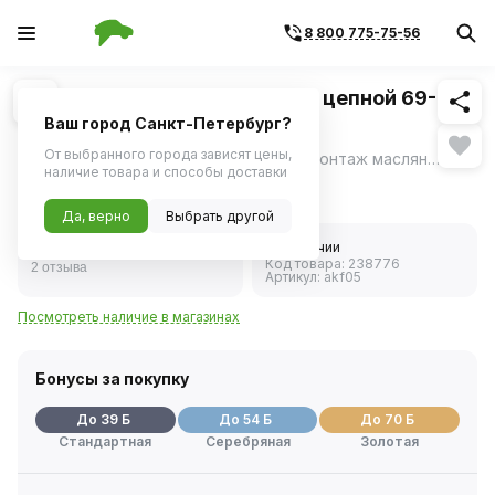
8 800 775-75-56
Похожие
1
/
2
Съемник масляного фильтра цепной 69-120
мм (AIRLINE)
Ваш город Санкт-Петербург?
От выбранного города зависят цены,
Инструмент поможет произвести демонтаж масляного фильтра автомобиля.
ещё
наличие товара и способы доставки
769 ₽
Да, верно
Выбрать другой
4.5
В наличии
Код товара:
238776
2 отзыва
Артикул:
akf05
Посмотреть наличие в магазинах
Бонусы за покупку
До 39 Б
До 54 Б
До 70 Б
Стандартная
Серебряная
Золотая